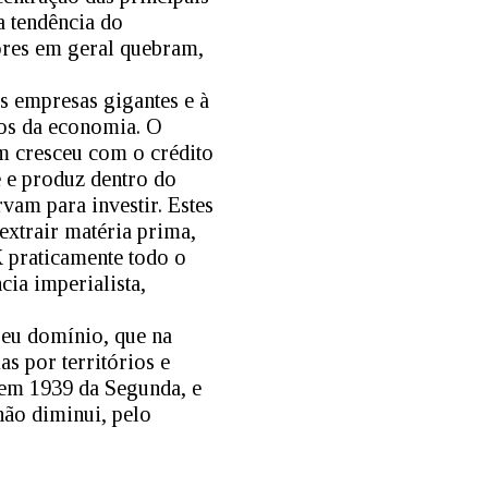
a tendência do
ores em geral quebram,
as empresas gigantes e à
os da economia. O
ém cresceu com o crédito
te e produz dentro do
rvam para investir. Estes
xtrair matéria prima,
 praticamente todo o
cia imperialista,
seu domínio, que na
as por territórios e
 em 1939 da Segunda, e
não diminui, pelo