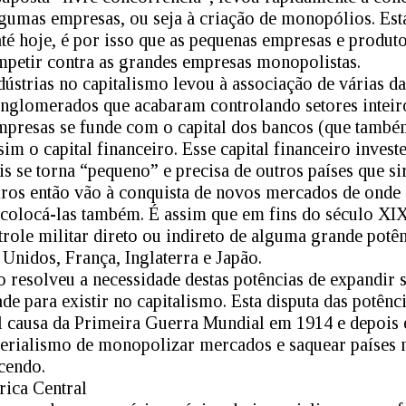
gumas empresas, ou seja à criação de monopólios. Est
té hoje, é por isso que as pequenas empresas e produt
petir contra as grandes empresas monopolistas.
dústrias no capitalismo levou à associação de várias d
nglomerados que acabaram controlando setores inteir
empresas se funde com o capital dos bancos (que tamb
ssim o capital financeiro. Esse capital financeiro inves
is se torna “pequeno” e precisa de outros países que si
os então vão à conquista de novos mercados de onde e
colocá-las também. É assim que em fins do século XIX
role militar direto ou indireto de alguma grande potên
Unidos, França, Inglaterra e Japão.
o resolveu a necessidade destas potências de expandir 
e para existir no capitalismo. Esta disputa das potênci
al causa da Primeira Guerra Mundial em 1914 e depois
erialismo de monopolizar mercados e saquear países 
scendo.
ica Central