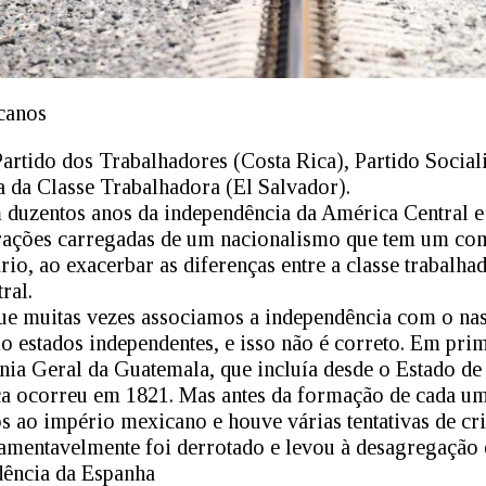
canos
artido dos Trabalhadores (Costa Rica), Partido Social
 da Classe Trabalhadora (El Salvador).
duzentos anos da independência da América Central 
rações carregadas de um nacionalismo que tem um co
o, ao exacerbar as diferenças entre a classe trabalhad
ral.
que muitas vezes associamos a independência com o na
 estados independentes, e isso não é correto. Em prim
nia Geral da Guatemala, que incluía desde o Estado de
ca ocorreu em 1821. Mas antes da formação de cada um
 ao império mexicano e houve várias tentativas de cr
amentavelmente foi derrotado e levou à desagregação 
dência da Espanha