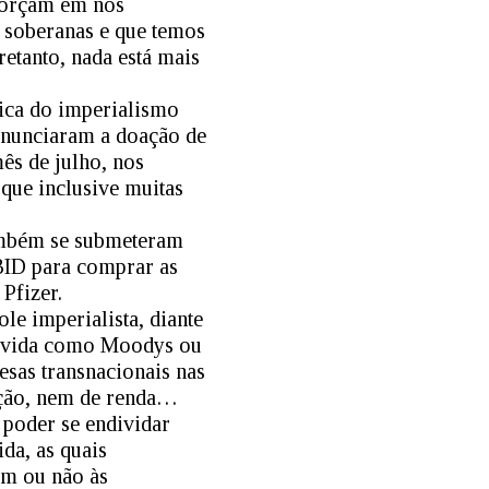
sforçam em nos
 soberanas e que temos
retanto, nada está mais
tica do imperialismo
anunciaram a doação de
ês de julho, nos
que inclusive muitas
também se submeteram
ID para comprar as
Pfizer.
e imperialista, diante
 dívida como Moodys ou
esas transnacionais nas
ação, nem de renda…
a poder se endividar
da, as quais
em ou não às