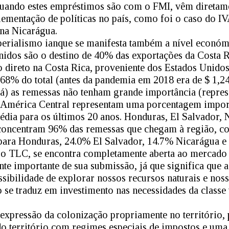
quando estes empréstimos são com o FMI, vêm diretam
lementação de políticas no país, como foi o caso do IV
na Nicarágua.
perialismo ianque se manifesta também a nível econó
nidos são o destino de 40% das exportações da Costa R
 direto na Costa Rica, proveniente dos Estados Unidos 
a 68% do total (antes da pandemia em 2018 era de $ 1,2
má) as remessas não tenham grande importância (repr
da América Central representam uma porcentagem impor
dia para os últimos 20 anos. Honduras, El Salvador, 
concentram 96% das remessas que chegam à região, c
para Honduras, 24.0% El Salvador, 14.7% Nicarágua 
 o TLC, se encontra completamente aberta ao mercado 
e importante de sua submissão, já que significa que 
ssibilidade de explorar nossos recursos naturais e nos
o se traduz em investimento nas necessidades da classe
 expressão da colonização propriamente no território,
do território com regimes especiais de impostos e uma 