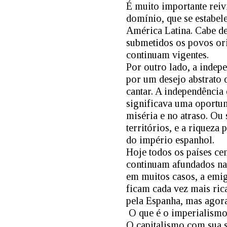
É muito importante reiv
domínio, que se estabel
América Latina. Cabe de
submetidos os povos origi
continuam vigentes.
Por outro lado, a indep
por um desejo abstrato 
cantar. A independênci
significava uma oportun
miséria e no atraso. Ou
territórios, e a riqueza
do império espanhol.
Hoje todos os países ce
continuam afundados na
em muitos casos, a emi
ficam cada vez mais ric
pela Espanha, mas agora
O que é o imperialism
O capitalismo com sua s