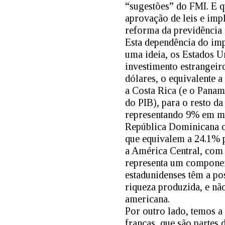
“sugestões” do FMI. E 
aprovação de leis e imp
reforma da previdência 
Esta dependência do im
uma ideia, os Estados U
investimento estrangeiro
dólares, o equivalente 
a Costa Rica (e o Pana
do PIB), para o resto 
representando 9% em mé
República Dominicana 
que equivalem a 24.1% 
a América Central, com
representa um component
estadunidenses têm a po
riqueza produzida, e nã
americana.
Por outro lado, temos a
francas, que são partes 