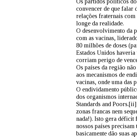
Os partidos políticos d
convencer de que falar 
relações fraternais com 
longe da realidade.
O desenvolvimento da pa
com as vacinas, liderad
80 milhões de doses (pa
Estados Unidos haveria 
corriam perigo de vence
Os países da região não
aos mecanismos de end
vacinas, onde uma das pr
O endividamento público
dos organismos interna
Standards and Poors.[ii]
zonas francas nem sequ
nada!). Isto gera défici
nossos países precisam t
basicamente dão suas a