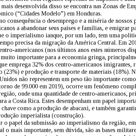
 mais desenvolvida disso se encontra nas Zonas de Em
mico (“Cidades Modelo”) em Honduras.
mo consequência o desemprego e a miséria de nossos 
canos a abandonar seus países e famílias, e emigrar p
ue o imperialismo ianque, por um lado, tem uma polític
empo precisa da migração da América Central. Em 201
entro-americanos (nos últimos anos estes números dis
uito importante para a economia gringa, principalm
que emprega 32% dos centro-americanos imigrantes, re
 (23%) e produção e transporte de materiais (18%). N
 Unidos não representem um peso tão importante como 
torno de 99.000 em 2019), ocorre um fenômeno compl
região, onde uma quantidade de centro-americanos, pr
ara a Costa Rica. Estes desempenham um papel importa
s chave como a produção de abacaxi, e também garantin
rodução imperialista (construção).
ar o papel da submissão ao imperialismo da região, em 
al o mais importante, sem dúvida, são as bases militar