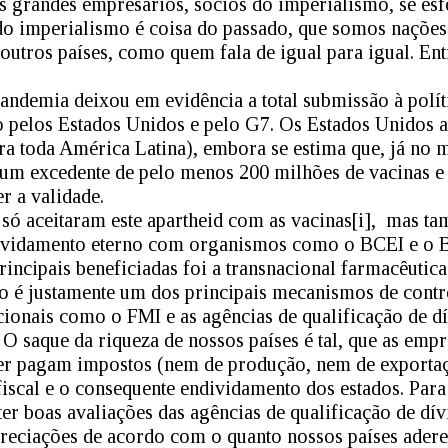
os grandes empresários, sócios do imperialismo, se e
do imperialismo é coisa do passado, que somos nações
outros países, como quem fala de igual para igual. Ent
ndemia deixou em evidência a total submissão à polí
o pelos Estados Unidos e pelo G7. Os Estados Unidos 
ra toda América Latina), embora se estima que, já no m
um excedente de pelo menos 200 milhões de vacinas e 
r a validade.
 só aceitaram este apartheid com as vacinas[i], mas 
ividamento eterno com organismos como o BCEI e o B
incipais beneficiadas foi a transnacional farmacêutica 
 é justamente um dos principais mecanismos de control
cionais como o FMI e as agências de qualificação de
 O saque da riqueza de nossos países é tal, que as empr
er pagam impostos (nem de produção, nem de export
t fiscal e o consequente endividamento dos estados. Par
er boas avaliações das agências de qualificação de dívi
preciações de acordo com o quanto nossos países ader