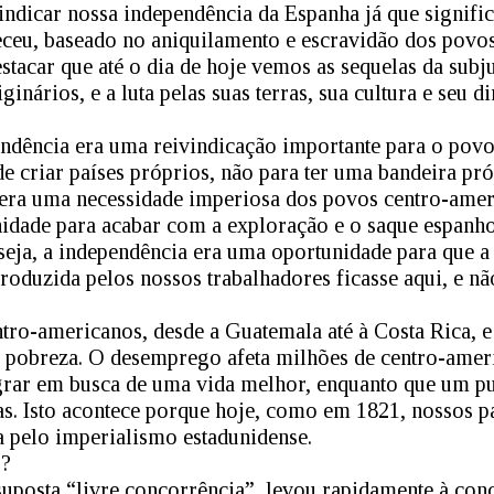
indicar nossa independência da Espanha já que signifi
eceu, baseado no aniquilamento e escravidão dos povos
stacar que até o dia de hoje vemos as sequelas da sub
nários, e a luta pelas suas terras, sua cultura e seu dir
endência era uma reivindicação importante para o pov
de criar países próprios, não para ter uma bandeira pr
a era uma necessidade imperiosa dos povos centro-ame
idade para acabar com a exploração e o saque espanho
 seja, a independência era uma oportunidade para que a
 produzida pelos nossos trabalhadores ficasse aqui, e nã
ntro-americanos, desde a Guatemala até à Costa Rica,
 pobreza. O desemprego afeta milhões de centro-amer
grar em busca de uma vida melhor, enquanto que um p
as. Isto acontece porque hoje, como em 1821, nossos p
 pelo imperialismo estadunidense.
o?
uposta “livre concorrência”, levou rapidamente à conc