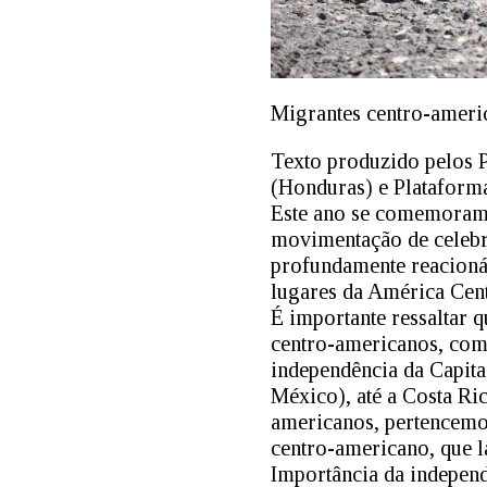
Migrantes centro-ameri
Texto produzido pelos P
(Honduras) e Plataforma
Este ano se comemoram 
movimentação de celeb
profundamente reacionári
lugares da América Cent
É importante ressaltar 
centro-americanos, como
independência da Capita
México), até a Costa Ri
americanos, pertencemos
centro-americano, que l
Importância da indepen