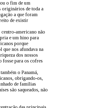
cou o fim de um
 originários de toda a
jugação a que foram
eito de existir
o centro-americano não
ópria e um hino para
ricanos porque
l que nos afundava na
 riqueza dos nossos
o fosse para os cofres
 e também o Panamá,
icanos, obrigando-os,
unhado de famílias
aíses são saqueados, não
entração das principais