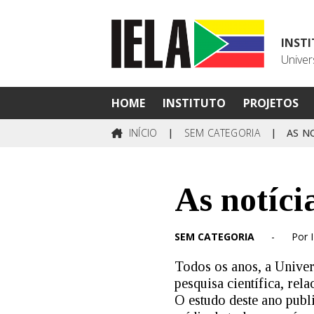
INST
Univer
HOME
INSTITUTO
PROJETOS
INÍCIO
|
SEM CATEGORIA
|
AS N
As notíci
SEM CATEGORIA
-
Por 
Todos os anos, a Unive
pesquisa científica, rel
O estudo deste ano pub