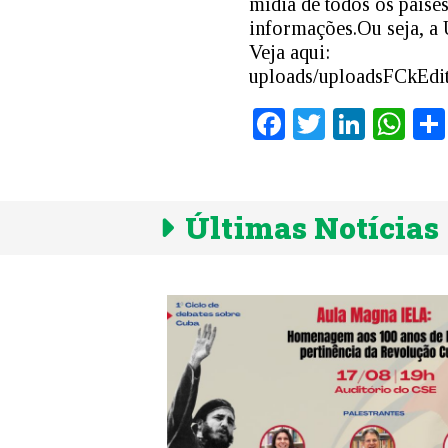
mídia de todos os paíse
informações.Ou seja, a 
Veja aqui:
uploads/uploadsFCkEdit
Facebook
Twitter
Linke
Wh
Últimas Notícias