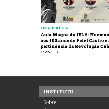
CUBA
POLÍTICA
bricar uma
Aula Magna do IELA: Homen
aos 100 anos de Fidel Castro e 
pertinência da Revolução Cu
azones de Cuba
Texto: IELA
INSTITUTO
Sobre