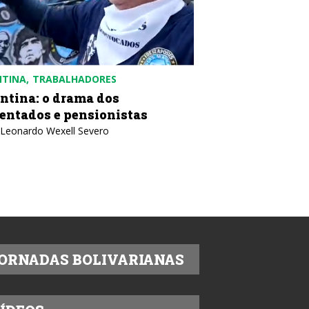
NTINA
TRABALHADORES
COLÔMBIA
POLÍTICA
ntina: o drama dos
Colômbia: contr
entados e pensionistas
desobediência c
 Leonardo Wexell Severo
Texto: IELA
ORNADAS BOLIVARIANAS