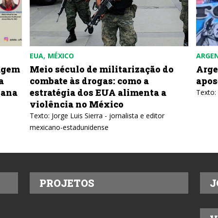
EUA
MÉXICO
ARGE
agem
Meio século de militarização do
Arge
a
combate às drogas: como a
apos
bana
estratégia dos EUA alimenta a
Texto:
violência no México
Texto: Jorge Luis Sierra - jornalista e editor
mexicano-estadunidense
PROJETOS
J