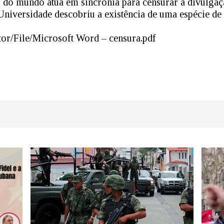
s do mundo atua em sincronia para censurar a divulga
Universidade descobriu a existência de uma espécie de
or/File/Microsoft Word – censura.pdf
dIn
atsApp
Share