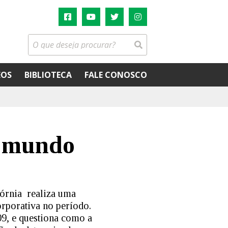
EOS
BIBLIOTECA
FALE CONOSCO
o mundo
fórnia realiza uma
orporativa no período.
9, e questiona como a