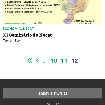
ECONOMIA
NECAT
XI Seminário do Necat
Texto: IELA
...
10
11
12
INSTITUTO
Sobre