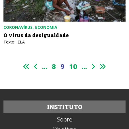
CORONAVÍRUS
ECONOMIA
O vírus da desigualdade
Texto: IELA
...
8
9
10
...
INSTITUTO
Sobre