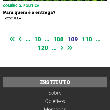
COMÉRCIO
POLÍTICA
Para quem é a entrega?
Texto: IELA
...
10
...
108
109
110
...
120
...
INSTITUTO
Sobre
Objetivos
Memórias