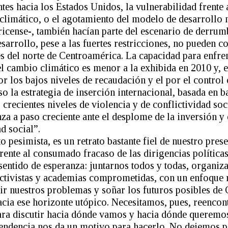
tes hacia los Estados Unidos, la vulnerabilidad frente
climático, o el agotamiento del modelo de desarrollo
rricense-, también hacían parte del escenario de derru
arrollo, pese a las fuertes restricciones, no pueden co
s del norte de Centroamérica. La capacidad para enfren
l cambio climático es menor a la exhibida en 2010 y, e
or los bajos niveles de recaudación y el por el control 
o la estrategia de inserción internacional, basada en ba
 crecientes niveles de violencia y de conflictividad soc
 a paso creciente ante el desplome de la inversión y d
d social”.
o pesimista, es un retrato bastante fiel de nuestro prese
ente al consumado fracaso de las dirigencias políticas, 
 sentido de esperanza: juntarnos todos y todas, organiza
ctivistas y academias comprometidas, con un enfoque 
ir nuestros problemas y soñar los futuros posibles de 
cia ese horizonte utópico. Necesitamos, pues, reencon
Para discutir hacia dónde vamos y hacia dónde queremo
pendencia nos da un motivo para hacerlo. No dejemos p