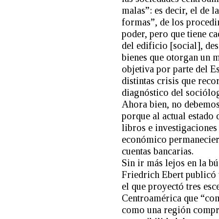
malas”: es decir, el de 
formas”, de los procedim
poder, pero que tiene c
del edificio [social], d
bienes que otorgan un mí
objetiva por parte del E
distintas crisis que reco
diagnóstico del sociólog
Ahora bien, no debemos 
porque al actual estado
libros e investigaciones
económico permaneciero
cuentas bancarias.
Sin ir más lejos en la 
Friedrich Ebert publicó 
el que proyectó tres esc
Centroamérica que “comi
como una región compro