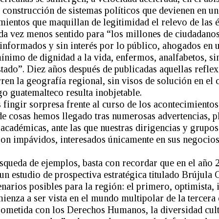
la construcción de sistemas políticos que devienen en un
ientos que maquillan de legitimidad el relevo de las él
ada vez menos sentido para “los millones de ciudadanos
esinformados y sin interés por lo público, ahogados en 
nimo de dignidad a la vida, enfermos, analfabetos, sin
stado”. Diez años después de publicadas aquellas reflexi
rren la geografía regional, sin visos de solución en el 
o guatemalteco resulta inobjetable.
fingir sorpresa frente al curso de los acontecimiento
 de cosas hemos llegado tras numerosas advertencias, 
 académicas, ante las que nuestras dirigencias y grupos
n impávidos, interesados únicamente en sus negocios 
búsqueda de ejemplos, basta con recordar que en el año
un estudio de prospectiva estratégica titulado Brújula
enarios posibles para la región: el primero, optimista
enza a ser vista en el mundo multipolar de la tercera
metida con los Derechos Humanos, la diversidad cultu