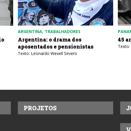
ARGENTINA
TRABALHADORES
PANA
do
Argentina: o drama dos
45 a
aposentados e pensionistas
Texto:
Texto: Leonardo Wexell Severo
PROJETOS
J
V