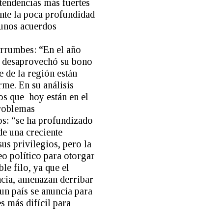
 tendencias más fuertes
ente la poca profundidad
gunos acuerdos
errumbes: “En el año
e desaprovechó su bono
e de la región están
me. En su análisis
os que hoy están en el
problemas
os: “se ha profundizado
de una creciente
sus privilegios, pero la
eo político para otorgar
le filo, ya que el
encia, amenazan derribar
 un país se anuncia para
s más difícil para