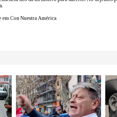
a.
e em Con Nuestra América
dIn
atsApp
Share