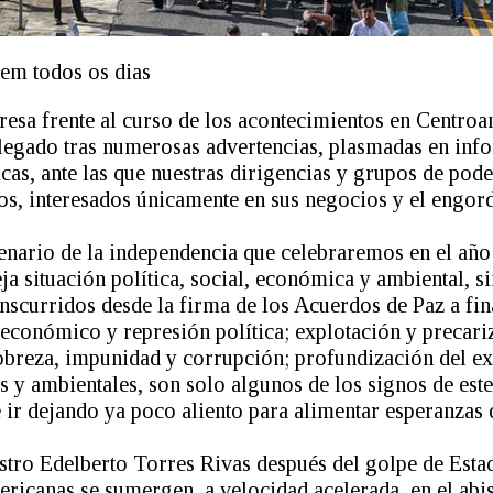
em todos os dias
esa frente al curso de los acontecimientos en Centroam
legado tras numerosas advertencias, plasmadas en info
cas, ante las que nuestras dirigencias y grupos de pod
, interesados únicamente en sus negocios y el engord
ntenario de la independencia que celebraremos en el añ
 situación política, social, económica y ambiental, si
nscurridos desde la firma de los Acuerdos de Paz a fin
 económico y represión política; explotación y precari
pobreza, impunidad y corrupción; profundización del ex
 y ambientales, son solo algunos de los signos de est
e ir dejando ya poco aliento para alimentar esperanzas
tro Edelberto Torres Rivas después del golpe de Esta
ericanas se sumergen, a velocidad acelerada, en el ab