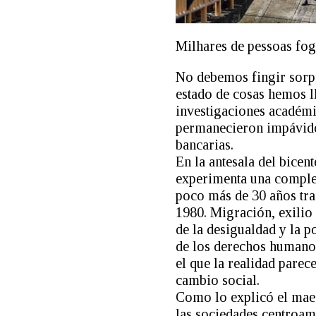
Milhares de pessoas fog
No debemos fingir sorpr
estado de cosas hemos l
investigaciones académi
permanecieron impávidos
bancarias.
En la antesala del bice
experimenta una compleja
poco más de 30 años tra
1980. Migración, exilio
de la desigualdad y la 
de los derechos humanos
el que la realidad parec
cambio social.
Como lo explicó el maes
las sociedades centroam