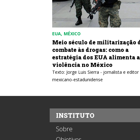
EUA
MÉXICO
ELA: Homenagem
Meio século de militarização 
el Castro e a
combate às drogas: como a
volução Cubana
estratégia dos EUA alimenta a
violência no México
Texto: Jorge Luis Sierra - jornalista e editor
mexicano-estadunidense
INSTITUTO
Sobre
Objetivos