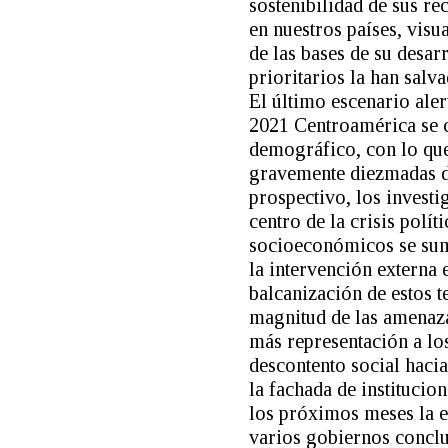
sostenibilidad de sus re
en nuestros países, visu
de las bases de su desa
prioritarios la han sal
El último escenario aler
2021 Centroamérica se 
demográfico, con lo que 
gravemente diezmadas du
prospectivo, los investi
centro de la crisis polí
socioeconómicos se suma
la intervención externa 
balcanización de estos te
magnitud de las amenaza
más representación a los
descontento social hacia
la fachada de institucio
los próximos meses la en
varios gobiernos conclui