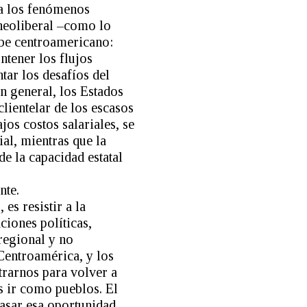
 a los fenómenos
 neoliberal –como lo
mbe centroamericano:
ntener los flujos
tar los desafíos del
n general, los Estados
clientelar de los escasos
jos costos salariales, se
ial, mientras que la
e la capacidad estatal
nte.
es resistir a la
ciones políticas,
regional y no
Centroamérica, y los
trarnos para volver a
s ir como pueblos. El
asar esa oportunidad.