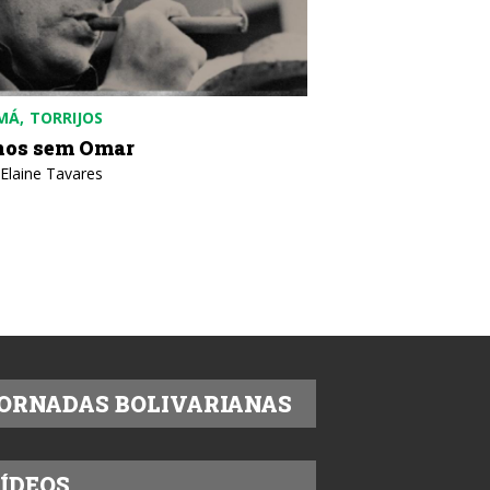
MÁ
TORRIJOS
BRASIL
POLÍTICA
nos sem Omar
A invasão dos E
 Elaine Tavares
Texto: Nildo Domingos
ORNADAS BOLIVARIANAS
ÍDEOS