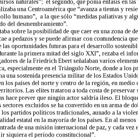
cursos naturales”; el segundo, que ponía énfasis en las
alizaba una Centroamérica que “avanza a tientas y resi
rrollo humano”, a la que sólo “medidas paliativas y al
vado del desmembramiento”.
taba sobre la posibilidad de que caer en una zona de d
cae a pedazos y se puede afirmar con contundencia qu
las oportunidades futuras para el desarrollo sostenibl
rante la primera mitad del siglo XXI”, rezaba el infor
gadores de la Friedrich Ebert señalaban varios element
tica, especialmente en el Triángulo Norte, donde a los 
 una sostenida presencia militar de los Estados Unid
en los países del norte y centro de la región, en medio 
rritorios. Las elites trataron a toda costa de preservar 
s hace prever que ningún actor saldría ileso. El bloqu
 sectores excluidos se ha convertido en un arma de dob
 los partidos políticos tradicionales, aunado a la viol
nalidad estatal en la mayoría de los países. En al menos
trada de una misión internacional de paz, y cada vez e
r siquiera el período constitucional”.