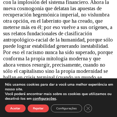
con la implosión del sistema financiero. Ahora la
nueva cosmogonía que delatan las apuestas de
recuperación hegemónica imperial, no vislumbra
otra opción, en el laberinto que ha creado, que
meterse más en él; por eso vuelve a sus orígenes, a
sus relatos fundacionales de clasificación
antropológico-racial de la humanidad, porque sólo
puede lograr estabilidad generando inestabilidad.
Por eso el racismo nunca ha sido superado, porque
conforma la propia mitología moderna y que
ahora vemos resurgir, precisamente, cuando no
sólo el capitalismo sino la propia modernidad se
hallan en crisis terminal (cuando un mundo se
viene abajo, son sus valores más consagrados los
Nós usamos cookies para dar a você uma melhor experiência em
nosso site.
que despiertan coléricamente en su agonía).
Você poderá encontrar mais sobre os cookies que utilizamos ou
La estabilidad del primer mundo, o sea, del centro,
desativá-los em
configurações
.
es producto de una dialéctica de transferencia
Close GDPR Cook
sistemática, esto quiere decir que, para lograr su
Aceitar
Rejeitar
Configurações
estabilidad, necesita producir inestabilidad en la