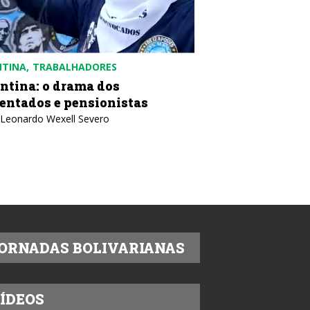
NTINA
TRABALHADORES
COLÔMBIA
POLÍTICA
ntina: o drama dos
Colômbia: contr
entados e pensionistas
desobediência c
 Leonardo Wexell Severo
Texto: IELA
ORNADAS BOLIVARIANAS
ÍDEOS