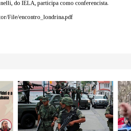
elli, do IELA, participa como conferencista.
or/File/encontro_londrina.pdf
dIn
atsApp
Share