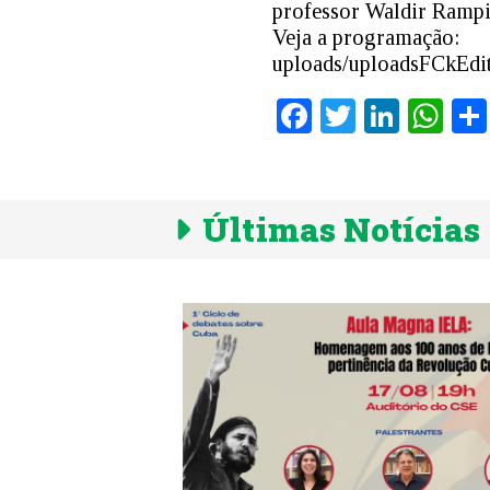
professor Waldir Rampin
Veja a programação:
uploads/uploadsFCkEdit
Facebook
Twitter
Linke
Wh
Últimas Notícias