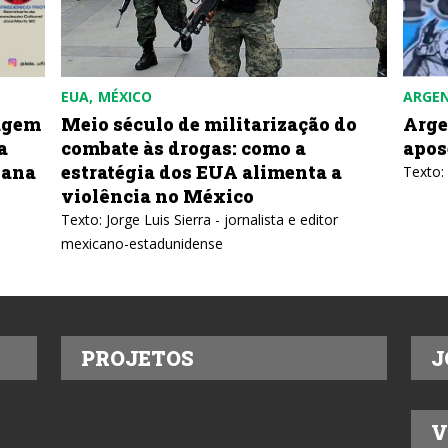
EUA
MÉXICO
ARGE
agem
Meio século de militarização do
Arge
a
combate às drogas: como a
apos
bana
estratégia dos EUA alimenta a
Texto:
violência no México
Texto: Jorge Luis Sierra - jornalista e editor
mexicano-estadunidense
PROJETOS
J
V