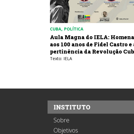
CUBA
POLÍTICA
bricar uma
Aula Magna do IELA: Homen
aos 100 anos de Fidel Castro e 
pertinência da Revolução Cu
azones de Cuba
Texto: IELA
INSTITUTO
Sobre
Objetivos