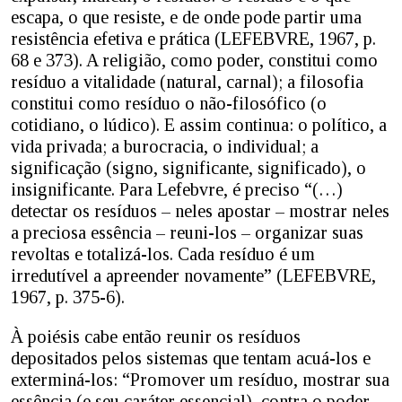
escapa, o que resiste, e de onde pode partir uma
resistência efetiva e prática (LEFEBVRE, 1967, p.
68 e 373). A religião, como poder, constitui como
resíduo a vitalidade (natural, carnal); a filosofia
constitui como resíduo o não-filosófico (o
cotidiano, o lúdico). E assim continua: o político, a
vida privada; a burocracia, o individual; a
significação (signo, significante, significado), o
insignificante. Para Lefebvre, é preciso “(…)
detectar os resíduos – neles apostar – mostrar neles
a preciosa essência – reuni-los – organizar suas
revoltas e totalizá-los. Cada resíduo é um
irredutível a apreender novamente” (LEFEBVRE,
1967, p. 375-6).
À poiésis cabe então reunir os resíduos
depositados pelos sistemas que tentam acuá-los e
exterminá-los: “Promover um resíduo, mostrar sua
essência (e seu caráter essencial), contra o poder