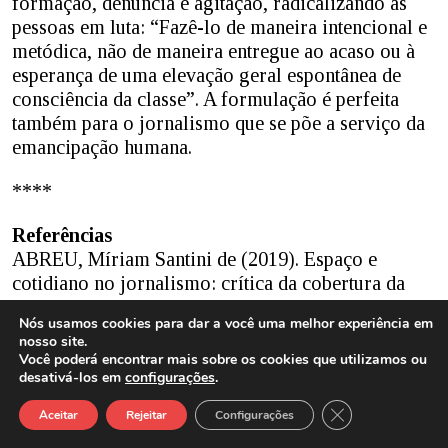
formação, denúncia e agitação, radicalizando as
pessoas em luta: “Fazê-lo de maneira intencional e
metódica, não de maneira entregue ao acaso ou à
esperança de uma elevação geral espontânea de
consciência da classe”. A formulação é perfeita
também para o jornalismo que se põe a serviço da
emancipação humana.
****
Referências
ABREU, Míriam Santini de (2019). Espaço e
cotidiano no jornalismo: crítica da cobertura da
imprensa sobre ocupações urbanas em
Nós usamos cookies para dar a você uma melhor experiência em
Florianópolis. (Tese de Doutorado). Tese
nosso site.
apresentada ao Programa de Pós-Graduação em
Você poderá encontrar mais sobre os cookies que utilizamos ou
Jornalismo da Universidade Federal de Santa
desativá-los em
configurações
.
Catarina. Florianópolis (SC). Disponível em:
Close GDPR Cook
Aceitar
Rejeitar
Configurações
https://tede.ufsc.br/teses/PJOR0134-T.pdf. Acesso