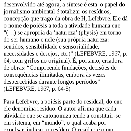
desenvolvido até agora, a síntese é esta: o papel do
jornalismo ambiental é totalizar os resíduos,
concepção que trago da obra de H, Lefebvre. Ele dá
o nome de poiésis a toda a atividade humana que
“(…) se apropria da ‘natureza’ (physis) em torno
do ser humano e nele (sua própria natureza:
sentidos, sensibilidade e sensorialidade,
necessidades e desejos, etc.)” (LEFEBVRE, 1967, p.
64, com grifos no original). É, portanto, criadora
de obras: “Compreende fundações, decisões de
consequências ilimitadas, embora às vezes
despercebidas durante longos períodos”
(LEFEBVRE, 1967, p. 64-5).
Para Lefebvre, a poiésis parte do residual, do que
ele denomina resíduo. O autor afirma que cada
atividade que se autonomiza tende a constituir-se
em sistema, em “mundo”, o qual acaba por
expulsar, indicar, o resíduo. O resíduo é o que