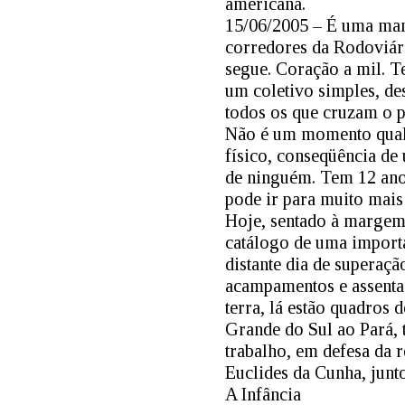
americana.
15/06/2005 – É uma manh
corredores da Rodoviári
segue. Coração a mil. T
um coletivo simples, de
todos os que cruzam o p
Não é um momento qualqu
físico, conseqüência de
de ninguém. Tem 12 ano
pode ir para muito mais
Hoje, sentado à margem
catálogo de uma importa
distante dia de superaçã
acampamentos e assenta
terra, lá estão quadros
Grande do Sul ao Pará, 
trabalho, em defesa da
Euclides da Cunha, jun
A Infância