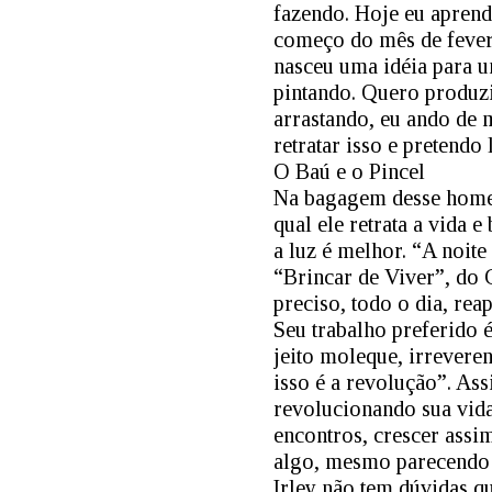
fazendo. Hoje eu aprend
começo do mês de fevere
nasceu uma idéia para u
pintando. Quero produz
arrastando, eu ando de 
retratar isso e pretendo
O Baú e o Pincel
Na bagagem desse homem
qual ele retrata a vida 
a luz é melhor. “A noite
“Brincar de Viver”, do 
preciso, todo o dia, rea
Seu trabalho preferido 
jeito moleque, irreveren
isso é a revolução”. Ass
revolucionando sua vida
encontros, crescer assi
algo, mesmo parecendo 
Irley não tem dúvidas q