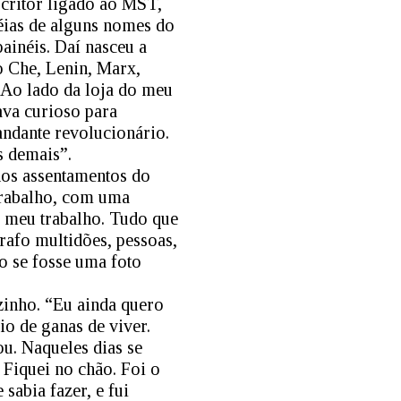
scritor ligado ao MST,
éias de alguns nomes do
ainéis. Daí nasceu a
o Che, Lenin, Marx,
 Ao lado da loja do meu
ava curioso para
ndante revolucionário.
s demais”.
nos assentamentos do
 trabalho, com uma
m meu trabalho. Tudo que
rafo multidões, pessoas,
o se fosse uma foto
ozinho. “Eu ainda quero
io de ganas de viver.
ou. Naqueles dias se
. Fiquei no chão. Foi o
sabia fazer, e fui