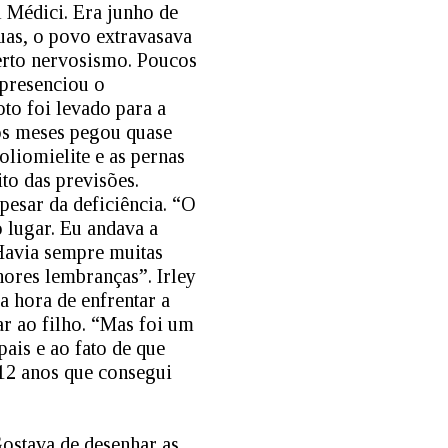
l Médici. Era junho de
uas, o povo extravasava
certo nervosismo. Poucos
 presenciou o
oto foi levado para a
os meses pegou quase
oliomielite e as pernas
to das previsões.
pesar da deficiência. “O
o lugar. Eu andava a
Havia sempre muitas
hores lembranças”. Irley
ra hora de enfrentar a
ar ao filho. “Mas foi um
pais e ao fato de que
 12 anos que consegui
 Gostava de desenhar as