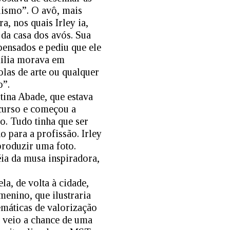
lismo”. O avô, mais
, nos quais Irley ia,
da casa dos avós. Sua
ensados e pediu que ele
amília morava em
olas de arte ou qualquer
o”.
tina Abade, que estava
 curso e começou a
o. Tudo tinha que ser
 para a profissão. Irley
produzir uma foto.
éia da musa inspiradora,
a, de volta à cidade,
menino, que ilustraria
emáticas de valorização
a, veio a chance de uma