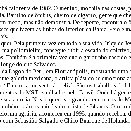
ã calorenta de 1982. O menino, mochila nas costas, p
a. Barulho de ônibus, cheiro de cigarro, gente que che
em medo, mas não demonstra. De repente, encontra o ô
sses que fazem as linhas do interior da Bahia. Feio e 
aís.
er. Pela primeira vez em toda a sua vida, Irley de Jes
 uma poliomielite, consegue subir a escada do coletivo
s. Também é a primeira vez que o garotinho nascido e
 longe do que Salvador.
 da Lagoa do Peri, em Florianópolis, mostrando uma o
nte galeria mexicana, o artista plástico se emociona 
o. “Eu nunca me senti tão feliz”. São os trabalhos de 
mentos do MST espalhados pelo Brasil. Onde há gente 
 de sua autoria. Nos pequenos e grandes encontros do 
também estão os painéis do artista de 34 anos. O reco
 reforma agrária, aconteceu em 1998, quando recebeu,
to com Sebastião Salgado e Chico Buarque de Holanda.