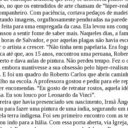
o, no que os entendidos de arte chamam de “hiper-rea
ompanheiro. Com paciência, cortava pedaços de madeira
izando imagens, orgulhosamente penduradas na parede 
feita para uma empregada da casa. Ela levou uns comp
passou a sentir fome de saber mais. Naqueles dias, a f
2 horas de Salvador, e por aquelas plagas não havia esc
 o artista a crescer. “Não tinha nem papelaria. Era fog
sca até que, aos 15 anos, encontrou uma peruana, Rober
erto e dava aulas de pintura. Não perdeu tempo. Fez o
, embora mantivesse a sua obsessão pelo hiper-realism
. E foi um quadro do Roberto Carlos que abriu caminho
lho na escola. A professora gostou e pediu para ele re
r encomendas. “Eu gosto de retratar rostos, aquela id
a. Eu sou louco por Leonardo da Vinci”.
reira que havia presenciado seu nascimento, Irmã Ângel
iu para fazer uma pintura de uma índia, segurando um 
la terra indígena. Foi seu primeiro encontro com as t
ou indo para a Itália. Com essa porta aberta, via Igrej