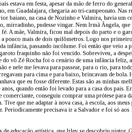
país estava em festa, apesar da mão de ferro do genera
ho, em Guadalajara, chegaria ao tri-campeonato. Nas r
rior baiano, na casa de Nozinho e Valmira, havia um 
o, mirradinho, pudesse vingar. Nem Irmã Ângela, que
 fé. A mãe, Valmira, ficou mal depois do parto e o gar
o a pouco mais de dois quilômetros. Logo nos primeir
 da infância, passando incólume. Foi então que veio a p
garoto fraquinho não foi vencido. Sobreviveu, a despei
e do vô Zé Rocha foi o cenário de uma infância feliz, a
ão e nele me levava para passear, para o rio, para tod
rregavam para cima e para baixo, brincavam de bola. 
anhava que eu fosse diferente. Estas são as minhas mel
te anos, quando então foi levado para a casa dos pais. E
o e comerciante, conseguiu comprar uma prótese para d
. Tive que me adaptar à nova casa, à escola, aos meus 
r. Periodicamente precisava ir a Salvador e foi só aos
as de educação artística, que Irley se descobriu pintor.