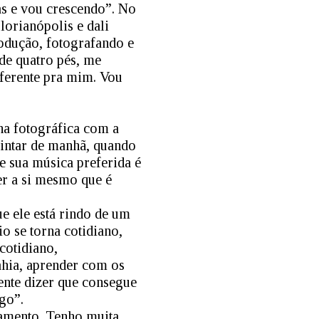
as e vou crescendo”. No
orianópolis e dali
odução, fotografando e
de quatro pés, me
iferente pra mim. Vou
a fotográfica com a
 pintar de manhã, quando
 e sua música preferida é
er a si mesmo que é
e ele está rindo de um
io se torna cotidiano,
 cotidiano,
Bahia, aprender com os
gente dizer que consegue
go”.
damento. Tenho muita