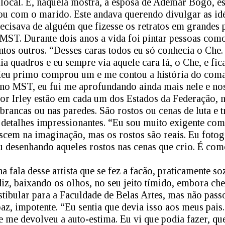
local. E, naquela mostra, a esposa de Ademar Bogo, e
ou com o marido. Este andava querendo divulgar as id
ecisava de alguém que fizesse os retratos em grandes p
 MST. Durante dois anos a vida foi pintar pessoas com
ntos outros. “Desses caras todos eu só conhecia o Che.
ia quadros e eu sempre via aquele cara lá, o Che, e fic
 Meu primo comprou um e me contou a história do coma
 no MST, eu fui me aprofundando ainda mais nele e no
or Irley estão em cada um dos Estados da Federação, 
rancas ou nas paredes. São rostos ou cenas de luta e
 detalhes impressionantes. “Eu sou muito exigente co
ascem na imaginação, mas os rostos são reais. Eu fotog
u desenhando aqueles rostos nas cenas que crio. É com
 fala desse artista que se fez a facão, praticamente s
iz, baixando os olhos, no seu jeito tímido, embora che
stibular para a Faculdade de Belas Artes, mas não pass
apaz, impotente. “Eu sentia que devia isso aos meus pais
me devolveu a auto-estima. Eu vi que podia fazer, que 