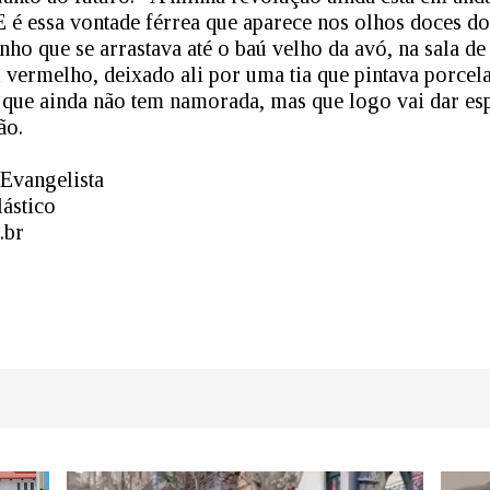
 E é essa vontade férrea que aparece nos olhos doces do
ho que se arrastava até o baú velho da avó, na sala de v
 vermelho, deixado ali por uma tia que pintava porc
 que ainda não tem namorada, mas que logo vai dar es
ão.
Evangelista
lástico
.br
dIn
atsApp
Share