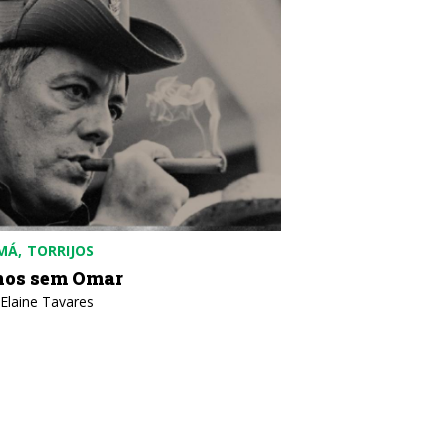
MÁ
TORRIJOS
BRASIL
POLÍTICA
nos sem Omar
A invasão dos E
 Elaine Tavares
Texto: Nildo Domingos