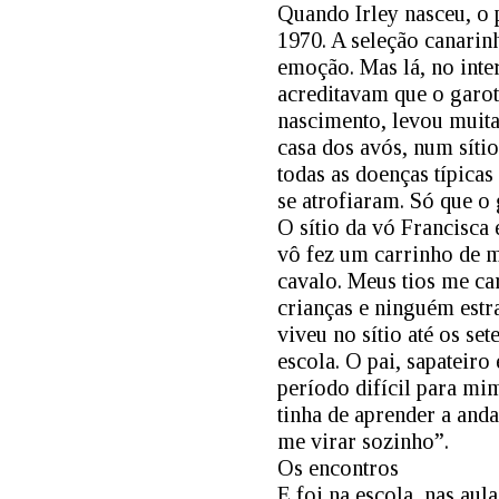
Quando Irley nasceu, o 
1970. A seleção canarin
emoção. Mas lá, no inte
acreditavam que o garot
nascimento, levou muita
casa dos avós, num síti
todas as doenças típicas
se atrofiaram. Só que o 
O sítio da vó Francisca 
vô fez um carrinho de m
cavalo. Meus tios me ca
crianças e ninguém estr
viveu no sítio até os se
escola. O pai, sapateir
período difícil para mim
tinha de aprender a anda
me virar sozinho”.
Os encontros
E foi na escola, nas aul