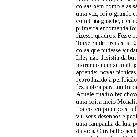
coisas bem como elas sã
uma vez, foi o grande c
com tinta guache, etern
primeira encomenda foi 
fizesse quadros. Fez e 
Teixeira de Freitas, a 1
coisa que pudesse ajudar
Irley não desistiu da bu
morando num sítio ali p
aprender novas técnicas
reproduzido à perfeição
fez a obra para um traba
Aquele quadro fez chove
uma coisa meio Monalis
Pouco tempo depois, a f
viu seus desenhos e ped
uma campanha da luta pe
da vida. O trabalho acab