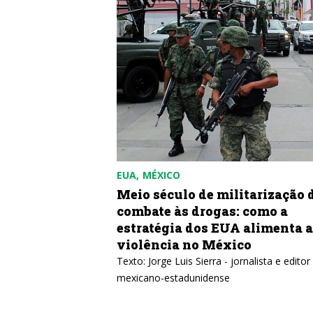
EUA
MÉXICO
ELA: Homenagem
Meio século de militarização 
el Castro e a
combate às drogas: como a
volução Cubana
estratégia dos EUA alimenta a
violência no México
Texto: Jorge Luis Sierra - jornalista e editor
mexicano-estadunidense