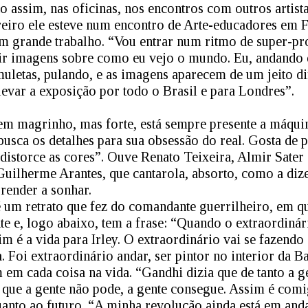
o assim, nas oficinas, nos encontros com outros artist
iro ele esteve num encontro de Arte-educadores em Fl
m grande trabalho. “Vou entrar num ritmo de super-pr
ir imagens sobre como eu vejo o mundo. Eu, andando 
muletas, pulando, e as imagens aparecem de um jeito d
 levar a exposição por todo o Brasil e para Londres”.
 magrinho, mas forte, está sempre presente a máquin
e busca os detalhes para sua obsessão do real. Gosta de
 distorce as cores”. Ouve Renato Teixeira, Almir Sater
Guilherme Arantes, que cantarola, absorto, como a diz
prender a sonhar.
é um retrato que fez do comandante guerrilheiro, em qu
te e, logo abaixo, tem a frase: “Quando o extraordinár
im é a vida para Irley. O extraordinário vai se fazendo
. Foi extraordinário andar, ser pintor no interior da 
m em cada coisa na vida. “Gandhi dizia que de tanto a 
que a gente não pode, a gente consegue. Assim é comi
uanto ao futuro. “A minha revolução ainda está em an