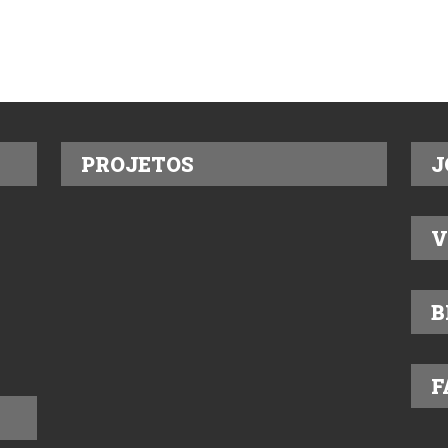
PROJETOS
J
V
B
F