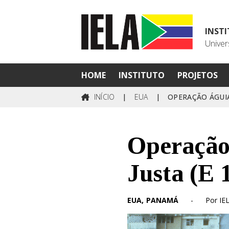
INST
Univer
HOME
INSTITUTO
PROJETOS
INÍCIO
|
EUA
|
OPERAÇÃO ÁGUIA
Operação
Justa (E 
EUA
PANAMÁ
-
Por IE