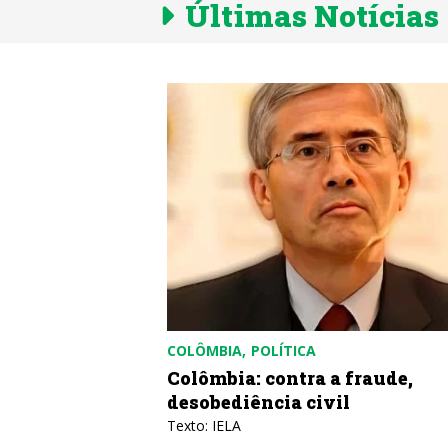
Últimas Notícias
DORES
COLÔMBIA
POLÍTICA
a dos
Colômbia: contra a fraude,
sionistas
desobediência civil
vero
Texto: IELA