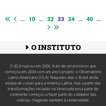
...
10
...
32
33
34
...
40
...
O INSTITUTO
O IELA nasceu em 2006, fruto de um processo que
começou em 2004 com um único projeto: o Observatório
Latino-Americano (OLA). Naqueles dias o Brasil ainda
estava de costas para a América Latina, mas a partir das
transformações iniciadas na Venezuela essa parte do
continente começou a fazer parte do cotidiano das
notícias, chegando também à Universidade.