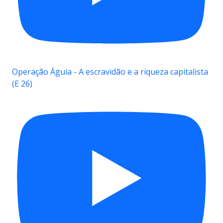
Operação Águia - A escravidão e a riqueza capitalista
(E 26)