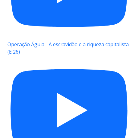
Operação Águia - A escravidão e a riqueza capitalista
(E 26)