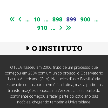
...
10
...
898
899
900
...
910
...
O INSTITUTO
O IELA nasceu em 2006, fruto de um processo que
começou em 2004 com um único projeto: o Observatório
Latino-Americano (OLA). Naqueles dias o Brasil ainda
estava de costas para a América Latina, mas a partir das
transformações iniciadas na Venezuela essa parte do
continente começou a fazer parte do cotidiano das
notícias, chegando também à Universidade.