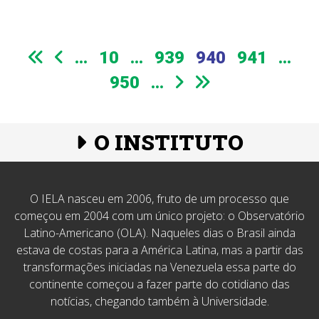
...
10
...
939
940
941
...
950
...
O INSTITUTO
O IELA nasceu em 2006, fruto de um processo que
começou em 2004 com um único projeto: o Observatório
Latino-Americano (OLA). Naqueles dias o Brasil ainda
estava de costas para a América Latina, mas a partir das
transformações iniciadas na Venezuela essa parte do
continente começou a fazer parte do cotidiano das
notícias, chegando também à Universidade.