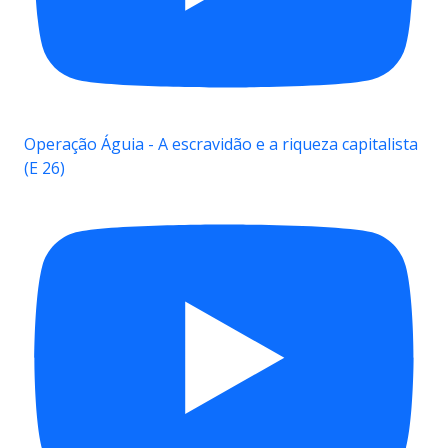
Operação Águia - A escravidão e a riqueza capitalista
(E 26)