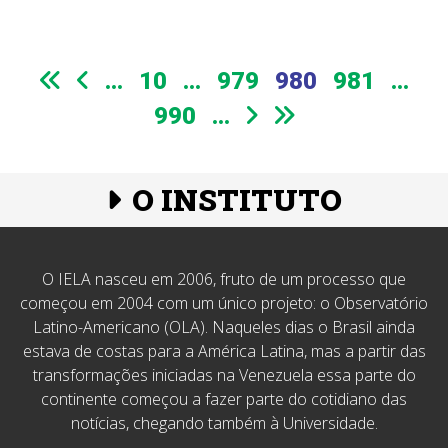
...
10
...
979
980
981
...
990
...
O INSTITUTO
O IELA nasceu em 2006, fruto de um processo que
começou em 2004 com um único projeto: o Observatório
Latino-Americano (OLA). Naqueles dias o Brasil ainda
estava de costas para a América Latina, mas a partir das
transformações iniciadas na Venezuela essa parte do
continente começou a fazer parte do cotidiano das
notícias, chegando também à Universidade.