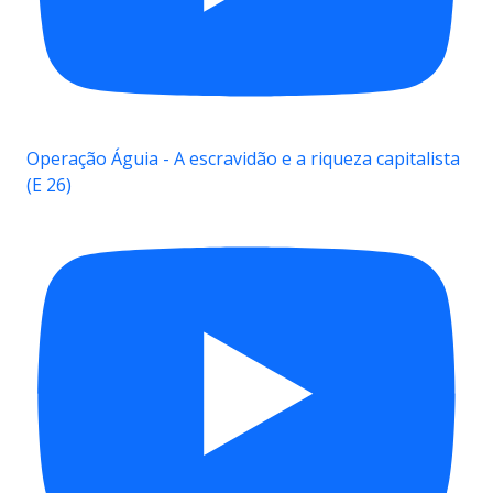
Operação Águia - A escravidão e a riqueza capitalista
(E 26)