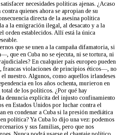
satisfacer necesidades políticas ajenas. ¿Acaso
n contra quienes ahora se apropian de su
onsecuencia directa de la asesina política
a a la emigración ilegal, al desacato y a la
el orden establecidos. Allí está la única
seable.
ernos que se unen a la campaña difamatoria, si
, que en Cuba no se ejecuta, ni se tortura, ni
ajudiciales? En cualquier país europeo pueden
, francas violaciones de principios éticos—, no
 el nuestro. Algunos, como aquellos irlandeses
ependencia en los años ochenta, murieron en
 total de los políticos. ¿Por qué hay
la denuncia explícita del injusto confinamiento
s en Estados Unidos por luchar contra el
ran en condenar a Cuba si la presión mediática
en política? Ya Cuba lo dijo una vez: podemos
rcenarios y sus familias, pero que nos
roes. Nunca podrá usarse el chantaje político