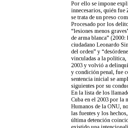
Por ello se impone expli
innecesarios, quién fue
se trata de un preso com
Procesado por los delit
“lesiones menos graves” 
de arma blanca” (2000: h
ciudadano Leonardo Sim
del orden” y “desórdene
vinculadas a la política,
2003 y volvió a delinqu
y condición penal, fue c
sentencia inicial se amp
siguientes por su conduc
En la lista de los llama
Cuba en el 2003 por la 
Humanos de la ONU, no 
las fuentes y los hechos
última detención coincid
existido una intencional