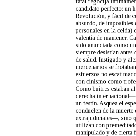
fatal regocija íntimamen
candidato perfecto: un 
Revolución, y fácil de 
absurdo, de imposibles 
personales en la celda) 
valentía de mantener. Ca
sido anunciada como una
siempre desistían antes 
de salud. Instigado y al
mercenarios se frotaban 
esfuerzos no escatimad
con cinismo como trofeo
Como buitres estaban a
derecha internacional—
un festín. Asquea el esp
conduelen de la muerte
extrajudiciales—, sino q
utilizan con premeditad
manipulado y de cierta 