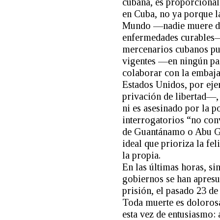
cubana, es proporcional 
en Cuba, no ya porque la
Mundo —nadie muere de h
enfermedades curables—,
mercenarios cubanos pue
vigentes —en ningún país
colaborar con la embaj
Estados Unidos, por eje
privación de libertad—,
ni es asesinado por la p
interrogatorios “no con
de Guantánamo o Abu Gh
ideal que prioriza la fe
la propia.
En las últimas horas, s
gobiernos se han apresu
prisión, el pasado 23 d
Toda muerte es dolorosa
esta vez de entusiasmo: