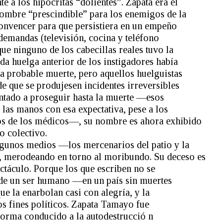
te a los hipócritas “dolientes”. Zapata era el
hombre “prescindible” para los enemigos de la
convencer para que persistiera en un empeño
demandas (televisión, cocina y teléfono
que ninguno de los cabecillas reales tuvo la
da huelga anterior de los instigadores había
 probable muerte, pero aquellos huelguistas
de que se produjesen incidentes irreversibles
entado a proseguir hasta la muerte —esos
las manos con esa expectativa, pese a los
os de los médicos—, su nombre es ahora exhibido
 colectivo.
lgunos medios —los mercenarios del patio y la
, merodeando en torno al moribundo. Su deceso es
ectáculo. Porque los que escriben no se
 de un ser humano —en un país sin muertes
ue la enarbolan casi con alegría, y la
os fines políticos. Zapata Tamayo fue
forma conducido a la autodestrucció n