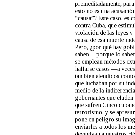
premeditadamente, para 
esto no es una acusació
“causa”? Este caso, es c
contra Cuba, que estimul
violación de las leyes y 
causa de esa muerte inde
Pero, ¿por qué hay gobi
saben —porque lo saben—
se emplean métodos extr
hallarse casos —a veces
tan bien atendidos como
que luchaban por su ind
medio de la indiferencia
gobernantes que eluden 
que sufren Cinco cubano
terrorismo, y se apresu
pone en peligro su imag
enviarles a todos los me
devuelvan a nuestros Hé