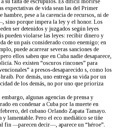
a su falta de escrúpulos. Es difícil morirse
s expectativas de vida sean las del Primer
ambre, pese a la carencia de recursos, ni de
 sino porque impera la ley y el honor. Los
den ser detenidos y juzgados según leyes
 pueden violarse las leyes: recibir dinero y
ada de un país considerado como enemigo; en
mplo, puede acarrear severas sanciones de
 pero ellos saben que en Cuba nadie desaparece,
olicía. No existen “oscuros rincones” para
vencionales” a presos-desaparecido s, como los
raib. Por demás, uno entrega su vida por un
licidad de los demás, no por uno que prioriza
in embargo, algunas agencias de prensa y
rado en condenar a Cuba por la muerte en
e febrero, del cubano Orlando Zapata Tamayo.
 y lamentable. Pero el eco mediático se tiñe
 al fin —parecen decir—, aparece un “héroe”.