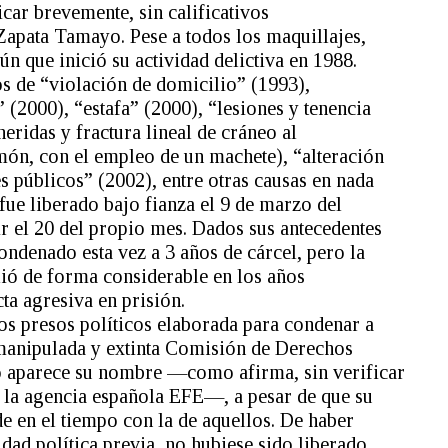
car brevemente, sin calificativos
 Zapata Tamayo. Pese a todos los maquillajes,
ún que inició su actividad delictiva en 1988.
os de “violación de domicilio” (1993),
(2000), “estafa” (2000), “lesiones y tenencia
eridas y fractura lineal de cráneo al
ón, con el empleo de un machete), “alteración
s públicos” (2002), entre otras causas en nada
 fue liberado bajo fianza el 9 de marzo del
ir el 20 del propio mes. Dados sus antecedentes
ondenado esta vez a 3 años de cárcel, pero la
lió de forma considerable en los años
ta agresiva en prisión.
dos presos políticos elaborada para condenar a
manipulada y extinta Comisión de Derechos
aparece su nombre —como afirma, sin verificar
, la agencia española EFE—, a pesar de que su
e en el tiempo con la de aquellos. De haber
idad política previa, no hubiese sido liberado