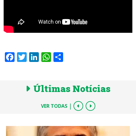
Facebook
Twitter
LinkedIn
WhatsApp
Share
Últimas Notícias
|
VER TODAS