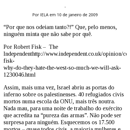
-
Por IELA em 10 de janeiro de 2009
“Por que nos odeiam tanto?!” Que, pelo menos,
ninguém minta que não sabe por quê.
Por Robert Fisk – The
Independenthttp://www.independent.co.uk/opinion/co
fisk-
why-do-they-hate-the-west-so-much-we-will-ask-
1230046.html
Assim, mais uma vez, Israel abriu as portas do
inferno sobre os palestinenses. 40 refugiados civis
mortos numa escola da ONU, mais três noutra.
Nada mau, para uma noite de trabalho do exército
que acredita na “pureza das armas”. Não pode ser
surpresa para ninguém. Esquecemos os 17.500
mortos – quase todos civis, a maioria mulheres e