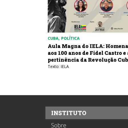
CUBA
POLÍTICA
bricar uma
Aula Magna do IELA: Homen
aos 100 anos de Fidel Castro e 
pertinência da Revolução Cu
azones de Cuba
Texto: IELA
INSTITUTO
Sobre