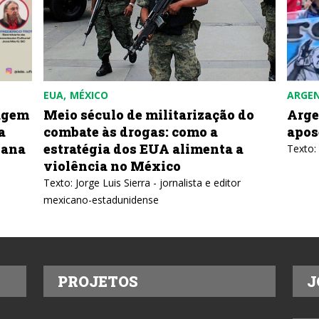
EUA
MÉXICO
ARGE
agem
Meio século de militarização do
Arge
a
combate às drogas: como a
apos
bana
estratégia dos EUA alimenta a
Texto:
violência no México
Texto: Jorge Luis Sierra - jornalista e editor
mexicano-estadunidense
PROJETOS
J