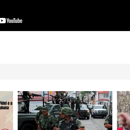
dIn
atsApp
Share