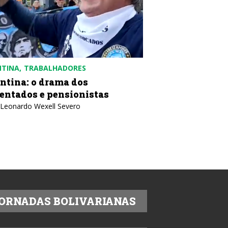
NTINA
TRABALHADORES
COLÔMBIA
POLÍTICA
ntina: o drama dos
Colômbia: contr
entados e pensionistas
desobediência c
 Leonardo Wexell Severo
Texto: IELA
ORNADAS BOLIVARIANAS