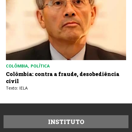
BRASIL
POLÍTICA
a fraude, desobediência
A invasão dos EUA a
Texto: Nildo Domingos Ouri
INSTITUTO