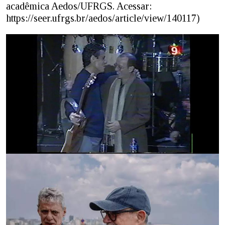
acadêmica Aedos/UFRGS. Acessar:
https://seer.ufrgs.br/aedos/article/view/140117)