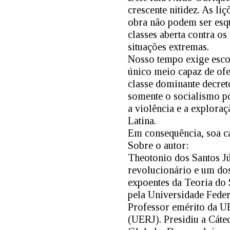
crescente nitidez. As li
obra não podem ser esq
classes aberta contra o
situações extremas.
Nosso tempo exige escol
único meio capaz de ofe
classe dominante decret
somente o socialismo po
a violência e a explora
Latina.
Em consequência, soa ca
Sobre o autor:
Theotonio dos Santos Jún
revolucionário e um do
expoentes da Teoria do 
pela Universidade Fede
Professor emérito da UF
(UERJ). Presidiu a Cá