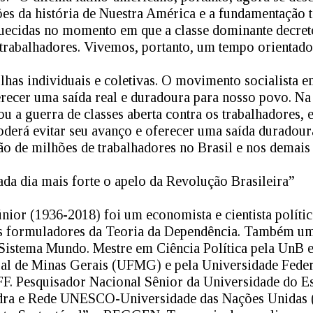
ções da história de Nuestra América e a fundamentação t
uecidas no momento em que a classe dominante decre
s trabalhadores. Vivemos, portanto, um tempo orientado
has individuais e coletivas. O movimento socialista e
recer uma saída real e duradoura para nosso povo. Na
ou a guerra de classes aberta contra os trabalhadores
derá evitar seu avanço e oferecer uma saída duradour
ção de milhões de trabalhadores no Brasil e nos demais
da dia mais forte o apelo da Revolução Brasileira”
ior (1936-2018) foi um economista e cientista político
s formuladores da Teoria da Dependência. Também um
Sistema Mundo. Mestre em Ciência Política pela UnB e
ral de Minas Gerais (UFMG) e pela Universidade Fede
F. Pesquisador Nacional Sênior da Universidade do Es
tedra e Rede UNESCO-Universidade das Nações Unida