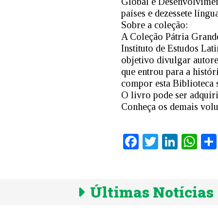
Global e Desenvolvimen
países e dezessete língu
Sobre a coleção:
A Coleção Pátria Grande
Instituto de Estudos La
objetivo divulgar autore
que entrou para a histó
compor esta Biblioteca 
O livro pode ser adquiri
Conheça os demais vol
Facebook
Twitter
Linke
Wh
Últimas Notícias