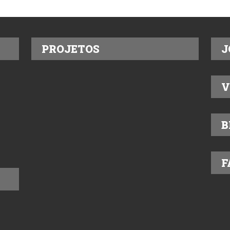
PROJETOS
J
V
B
F