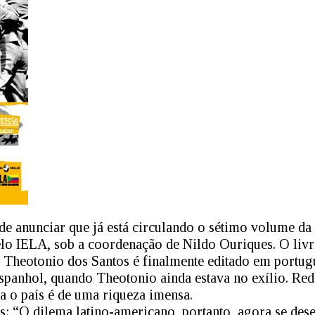
 de anunciar que já está circulando o sétimo volume da
elo IELA, sob a coordenação de Nildo Ouriques. O liv
e Theotonio dos Santos é finalmente editado em portug
spanhol, quando Theotonio ainda estava no exílio. Red
a o país é de uma riqueza imensa.
s: “O dilema latino-americano, portanto, agora se des