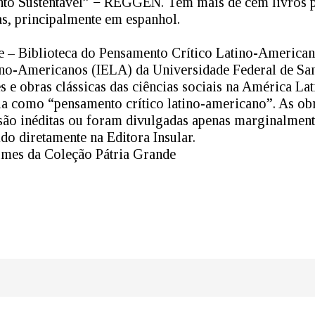
to Sustentável” − REGGEN. Tem mais de cem livros p
as, principalmente em espanhol.
 – Biblioteca do Pensamento Crítico Latino-Americano
tino-Americanos (IELA) da Universidade Federal de Sa
s e obras clássicas das ciências sociais na América La
ria como “pensamento crítico latino-americano”. As ob
são inéditas ou foram divulgadas apenas marginalment
do diretamente na Editora Insular.
umes da Coleção Pátria Grande
dIn
atsApp
Share