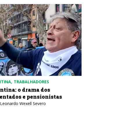
NTINA
TRABALHADORES
COLÔMBIA
POLÍTICA
ntina: o drama dos
Colômbia: contr
entados e pensionistas
desobediência c
 Leonardo Wexell Severo
Texto: IELA