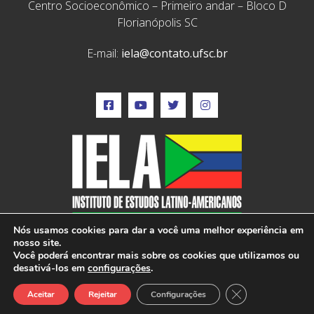
Centro Socioeconômico – Primeiro andar – Bloco D
Florianópolis SC
E-mail:
iela@contato.ufsc.br
Nós usamos cookies para dar a você uma melhor experiência em
nosso site.
Você poderá encontrar mais sobre os cookies que utilizamos ou
desativá-los em
configurações
.
IELA © 2022 – Todos os direitos reservados –
Close GDPR Cook
Desenvolvido por: Vox Digital
Aceitar
Rejeitar
Configurações