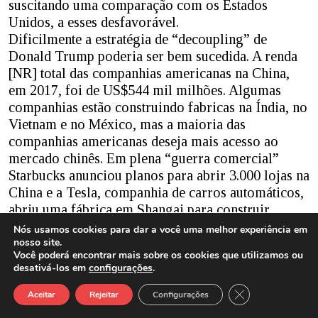
suscitando uma comparação com os Estados
Unidos, a esses desfavorável.
Dificilmente a estratégia de “decoupling” de
Donald Trump poderia ser bem sucedida. A renda
[NR] total das companhias americanas na China,
em 2017, foi de US$544 mil milhões. Algumas
companhias estão construindo fabricas na Índia, no
Vietnam e no México, mas a maioria das
companhias americanas deseja mais acesso ao
mercado chinês. Em plena “guerra comercial”
Starbucks anunciou planos para abrir 3.000 lojas na
China e a Tesla, companhia de carros automáticos,
abriu uma fábrica em Shangai para construir
150.000 carros por ano. A China é o mais lucrativo
Nós usamos cookies para dar a você uma melhor experiência em
nosso site.
mercado, com um valor de 4 mil milhões de
Você poderá encontrar mais sobre os cookies que utilizamos ou
dólares, para a National Basketball Association
desativá-los em
configurações
.
(NBA) e a Nike fez mais de 1,5 mil milhões de
Close GDPR Cook
dólares por ano na China.
Aceitar
Rejeitar
Configurações
O mercado chinês se tornou tão importante para as