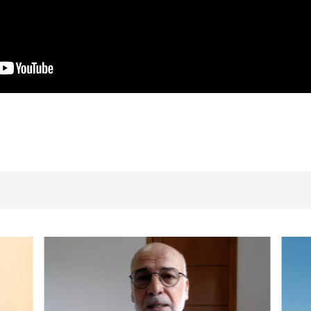
dIn
atsApp
Share