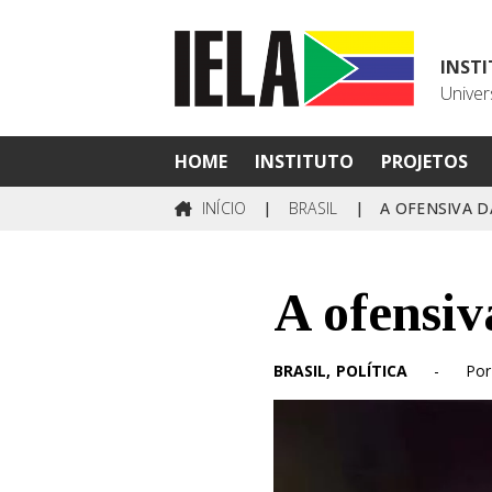
INST
Univer
HOME
INSTITUTO
PROJETOS
INÍCIO
|
BRASIL
|
A OFENSIVA D
A ofensiv
BRASIL
POLÍTICA
-
Por