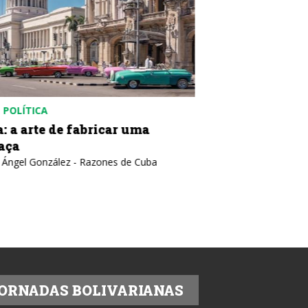
POLÍTICA
CUBA
POLÍTICA
: a arte de fabricar uma
Aula Magna do
aça
aos 100 anos de 
pertinência da
 Ángel González - Razones de Cuba
Texto: IELA
ORNADAS BOLIVARIANAS