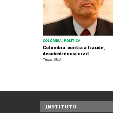
DORES
COLÔMBIA
POLÍTICA
a dos
Colômbia: contra a fraude,
sionistas
desobediência civil
vero
Texto: IELA
INSTITUTO