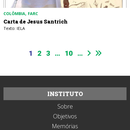
COLÔMBIA
FARC
Carta de Jesus Santrich
Texto: IELA
1
2
3
...
10
...
INSTITUTO
Sobre
Objetivos
Memórias