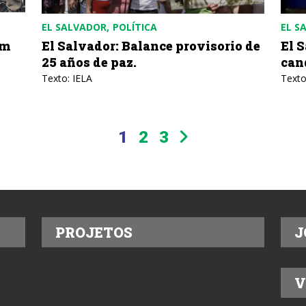
EL SALVADOR
POLÍTICA
EL S
em
El Salvador: Balance provisorio de
El 
25 años de paz.
can
Texto: IELA
Texto
1
2
3
PROJETOS
J
V