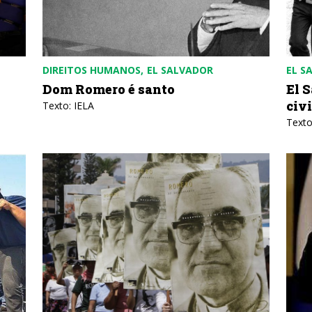
DIREITOS HUMANOS
EL SALVADOR
EL S
Dom Romero é santo
El 
civi
Texto: IELA
Texto