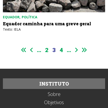
EQUADOR
POLÍTICA
Equador caminha para uma greve geral
Texto: IELA
...
2
3
4
...
INSTITUTO
Sobre
Objetivos