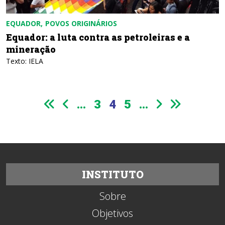
EQUADOR
POVOS ORIGINÁRIOS
Equador: a luta contra as petroleiras e a
mineração
Texto: IELA
...
3
4
5
...
INSTITUTO
Sobre
Objetivos