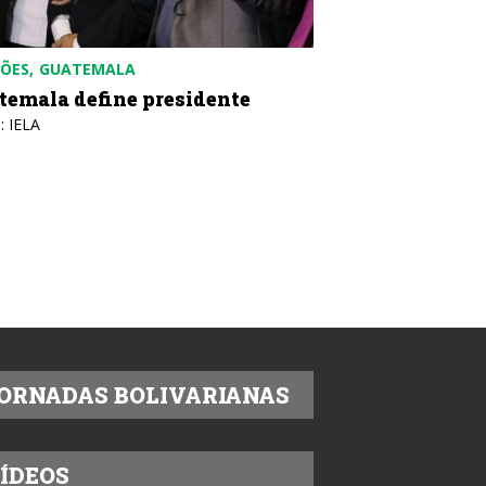
ÇÕES
GUATEMALA
temala define presidente
: IELA
ORNADAS BOLIVARIANAS
ÍDEOS