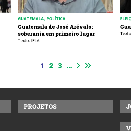
GUATEMALA
POLÍTICA
ELEI
Guatemala de José Arévalo:
Gua
soberania em primeiro lugar
Texto
Texto: IELA
1
2
3
...
PROJETOS
J
V