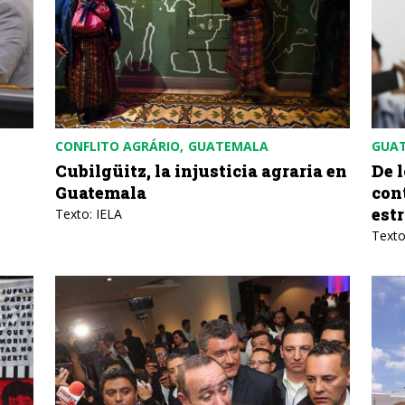
CONFLITO AGRÁRIO
GUATEMALA
GUA
Cubilgüitz, la injusticia agraria en
De l
Guatemala
con
est
Texto: IELA
Texto