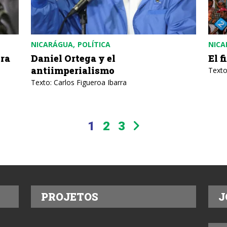
NICARÁGUA
POLÍTICA
NICA
ira
Daniel Ortega y el
El f
antiimperialismo
Texto
Texto: Carlos Figueroa Ibarra
1
2
3
PROJETOS
J