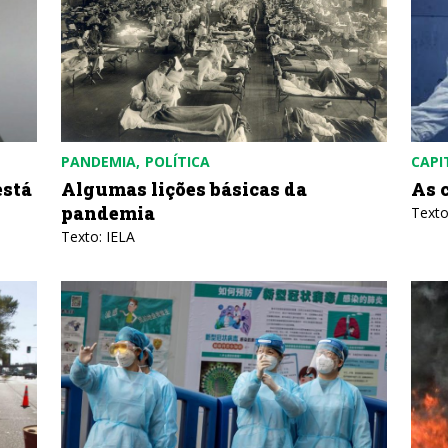
PANDEMIA
POLÍTICA
CAPI
está
Algumas lições básicas da
As 
pandemia
Texto
Texto: IELA