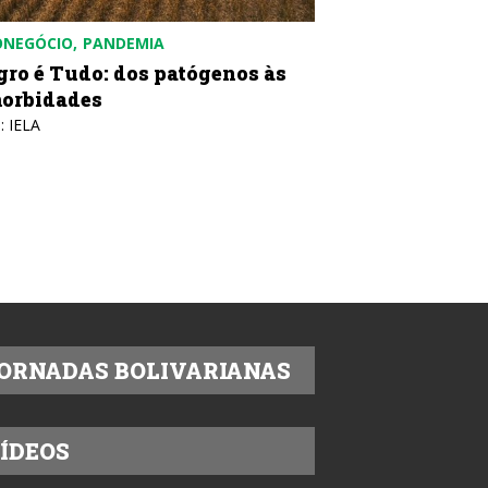
ONEGÓCIO
PANDEMIA
gro é Tudo: dos patógenos às
orbidades
: IELA
ORNADAS BOLIVARIANAS
ÍDEOS