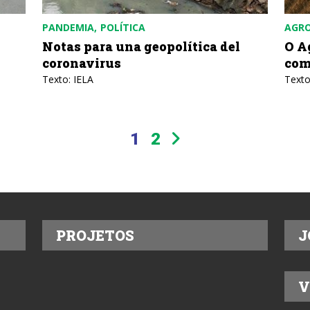
PANDEMIA
POLÍTICA
AGR
Notas para una geopolítica del
O A
coronavirus
com
Texto: IELA
Texto
1
2
PROJETOS
J
V