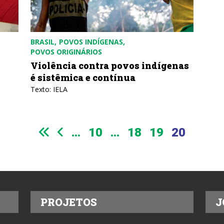
BRASIL
POVOS INDÍGENAS
POVOS ORIGINÁRIOS
Violência contra povos indígenas
é sistêmica e contínua
Texto: IELA
...
10
...
18
19
20
PROJETOS
J