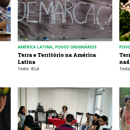
AMÉRICA LATINA
POVOS ORIGINÁRIOS
POVO
Terra e Território na América
Ter
Latina
nad
Texto: IELA
Texto