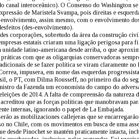
do canal interoceânico). O Consenso do Washington se
xpressão de Maristela Svampa, pois direitas e esquer
es-envolvimento, assim mesmo, com o envolvimento do
desfeitos (des-envolvimento).
des corporações, sobretudo da área da construção civil
empresas estatais criaram uma ligação perigosa para 
ma unidade latino-americana desde arriba, o que aproxi
s práticas com que as oligarquias conservadoras semp
adicionais de se fazer política se viram claramente n
 Correa, impusera, em nome das esquerdas progressista
sil, o PT, com Dilma Rousseff, no primeiro dia do se
stro da Fazenda um economista do campo do adversár
 eleições de 2014. A falta de compreensão da natureza 
creditou que as forças políticas que manobravam par
nte internas, ignorando o papel de La Embajada.
erão as mobilizaciones callejeras que se encarregarão
isso no Chile, com os movimentos em busca de uma asse
ue desde Pinochet se mantém praticamente intacta, inc