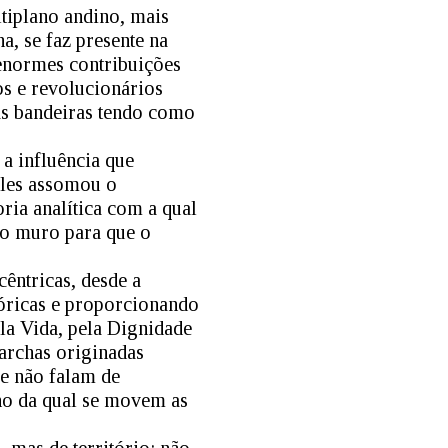
ltiplano andino, mais
 se faz presente na
 enormes contribuições
os e revolucionários
as bandeiras tendo como
 a influência que
eles assomou o
ia analítica com a qual
do muro para que o
êntricas, desde a
tóricas e proporcionando
ela Vida, pela Dignidade
archas originadas
ue não falam de
no da qual se movem as