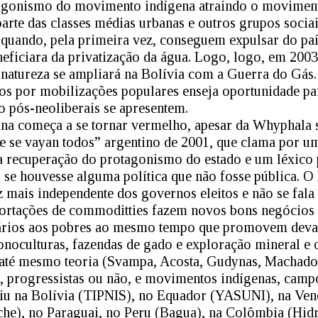
agonismo do movimento indígena atraindo o moviment
rte das classes médias urbanas e outros grupos socia
uando, pela primeira vez, conseguem expulsar do pa
eficiara da privatização da água. Logo, logo, em 2003,
 natureza se ampliará na Bolívia com a Guerra do Gás. 
os por mobilizações populares enseja oportunidade par
 pós-neoliberais se apresentem.
na começa a se tornar vermelho, apesar da Whyphala s
ue se vayan todos” argentino de 2001, que clama por um
 recuperação do protagonismo do estado e um léxico p
o se houvesse alguma política que não fosse pública. O
 mais independente dos governos eleitos e não se fala 
portações de commoditties fazem novos bons negócios
vários aos pobres ao mesmo tempo que promovem devas
oculturas, fazendas de gado e exploração mineral e o
á até mesmo teoria (Svampa, Acosta, Gudynas, Machado
, progressistas ou não, e movimentos indígenas, campo
iu na Bolívia (TIPNIS), no Equador (YASUNI), na Vene
che), no Paraguai, no Peru (Bagua), na Colômbia (Hid