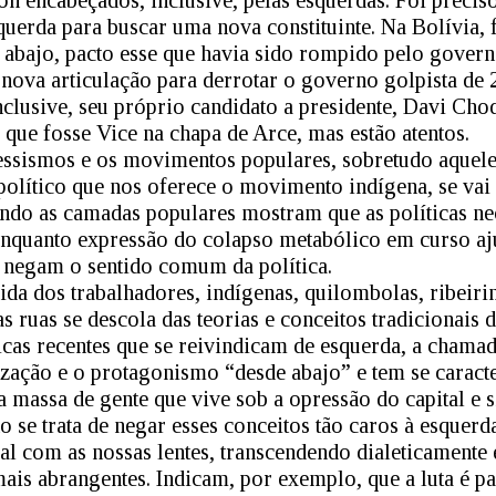
n encabeçados, inclusive, pelas esquerdas. Foi preciso
esquerda para buscar uma nova constituinte. Na Bolívia, 
e abajo, pacto esse que havia sido rompido pelo gove
 nova articulação para derrotar o governo golpista de
clusive, seu próprio candidato a presidente, Davi Cho
que fosse Vice na chapa de Arce, mas estão atentos.
ressismos e os movimentos populares, sobretudo aquel
político que nos oferece o movimento indígena, se va
ando as camadas populares mostram que as políticas n
enquanto expressão do colapso metabólico em curso aj
ue negam o sentido comum da política.
ida dos trabalhadores, indígenas, quilombolas, ribeiri
 ruas se descola das teorias e conceitos tradicionais 
icas recentes que se reivindicam de esquerda, a chamad
zação e o protagonismo “desde abajo” e tem se caracte
 massa de gente que vive sob a opressão do capital e s
 se trata de negar esses conceitos tão caros à esquerd
cal com as nossas lentes, transcendendo dialeticamen
ais abrangentes. Indicam, por exemplo, que a luta é p