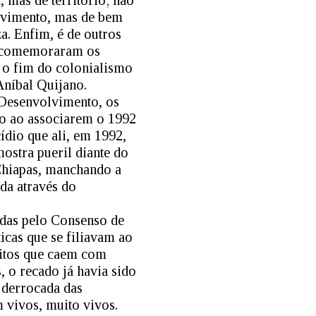
 mas de território; não
olvimento, mas de bem
a. Enfim, é de outros
os comemoraram os
 o fim do colonialismo
Aníbal Quijano.
 Desenvolvimento, os
ico ao associarem o 1992
ídio que ali, em 1992,
ostra pueril diante do
Chiapas, manchando a
da através do
das pelo Consenso de
icas que se filiavam ao
eitos que caem com
, o recado já havia sido
 derrocada das
 vivos, muito vivos.