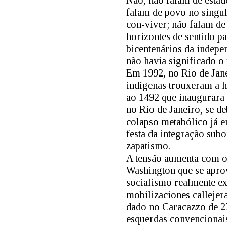
Não, não falam de estado
falam de povo no singul
con-viver; não falam de
horizontes de sentido p
bicentenários da indep
não havia significado o
Em 1992, no Rio de Jan
indígenas trouxeram a h
ao 1492 que inaugurara 
no Rio de Janeiro, se d
colapso metabólico já e
festa da integração su
zapatismo.
A tensão aumenta com o
Washington que se aprov
socialismo realmente ex
mobilizaciones callejera
dado no Caracazzo de 27
esquerdas convencionai