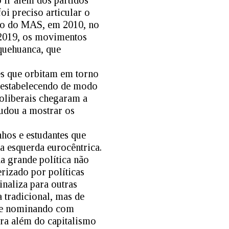
 ir além dos partidos
foi preciso articular o
rno do MAS, em 2010, no
 2019, os movimentos
quehuanca, que
es que orbitam em torno
i estabelecendo de modo
eoliberais chegaram a
udou a mostrar os
nhos e estudantes que
da esquerda eurocêntrica.
a grande política não
rizado por políticas
inaliza para outras
a tradicional, mas de
te e nominando com
ara além do capitalismo