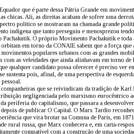
Equador que é parte dessa Pátria Grande em moviment
ias chicas. Ali, as direitas acabam de sofrer uma derro
pectro político se mostraram na chamada grande polít
to indígena que tanto perseguiu e menosprezou tendo
 Pachakutik. O próprio Movimento Pachakutik e toda 
 orbitam em torno da CONAIE sabem que a força que a
 movimentos populares urbanos com as grandes mobil
com as veleidades que ainda alinhavam em torno de 
ue qualquer candidato possa oferecer é preciso ver em
se sustenta pois, afinal, de uma perspectiva de esquerda
 pessoal.
companheiras que se reivindicam da tradição de Karl M
tribuição negligenciada pelo marxismo eurocêntrico a
a periferia do capitalismo, que passara a desenvolver
depois de publicar O Capital. O Marx Tardio reconhec
periência que vira brotar na Comuna de Paris, em 187
de rural russa, que Marx conhecera e, em carta-respos
feitamente compatível com a construção de uma socied