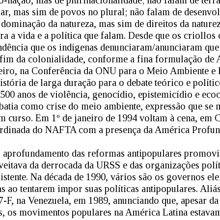
-nação, mas de plurinacionalidade; não falam de terra,
ar, mas sim de povos no plural; não falam de desenv
 dominação da natureza, mas sim de direitos da naturez
ara a vida e a política que falam. Desde que os crioll
endência que os indígenas denunciaram/anunciaram que
 fim da colonialidade, conforme a fina formulação de 
eiro, na Conferência da ONU para o Meio Ambiente e
istória de larga duração para o debate teórico e polít
500 anos de violência, genocídio, epistemicídio e ecoc
ebatia como crise do meio ambiente, expressão que se m
m curso. Em 1º de janeiro de 1994 voltam à cena, em 
bordinada do NAFTA com a presença da América Profun
 aprofundamento das reformas antipopulares promovi
eitava da derrocada da URSS e das organizações polít
istente. Na década de 1990, vários são os governos el
s ao tentarem impor suas políticas antipopulares. Aliás
-F, na Venezuela, em 1989, anunciando que, apesar da
s, os movimentos populares na América Latina estavam