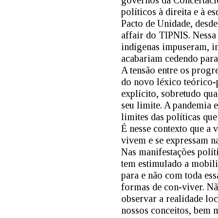
governos da Concertació
políticos à direita e à 
Pacto de Unidade, desd
affair do TIPNIS. Nessa
indígenas impuseram, in
acabariam cedendo para 
A tensão entre os prog
do novo léxico teórico-
explícito, sobretudo qu
seu limite. A pandemia 
limites das políticas q
É nesse contexto que a v
vivem e se expressam nas
Nas manifestações polít
tem estimulado a mobili
para e não com toda essa
formas de con-viver. Não
observar a realidade lo
nossos conceitos, bem m