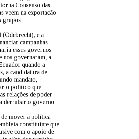
 torna Consenso das
das veem na exportação
s grupos
 (Odebrecht), e a
financiar campanhas
maria esses governos
re nos governaram, a
o Equador quando a
s, a candidatura de
gundo mandato,
io político que
das relações de poder
a derrubar o governo
 de mover a política
mbleia constituinte que
lusive com o apoio de