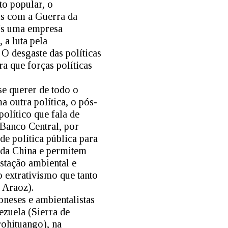
o popular, o
is com a Guerra da
ís uma empresa
 a luta pela
O desgaste das políticas
a que forças políticas
e querer de todo o
a outra política, o pós-
olítico que fala de
 Banco Central, por
de política pública para
 da China e permitem
tação ambiental e
 extrativismo que tanto
 Araoz).
neses e ambientalistas
zuela (Sierra de
rohituango), na