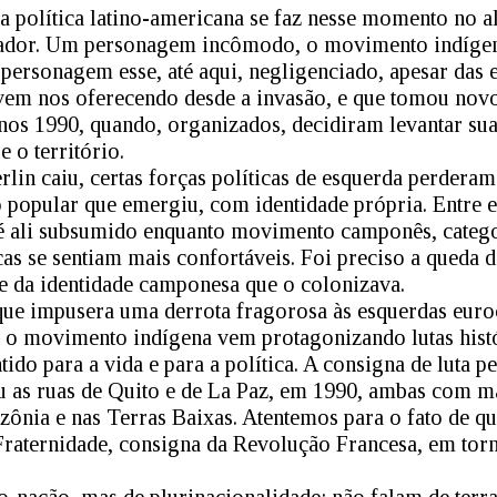
a política latino-americana se faz nesse momento no a
ador. Um personagem incômodo, o movimento indígena,
, personagem esse, até aqui, negligenciado, apesar das
e vem nos oferecendo desde a invasão, e que tomou nov
anos 1990, quando, organizados, decidiram levantar su
e o território.
lin caiu, certas forças políticas de esquerda perderam
popular que emergiu, com identidade própria. Entre 
é ali subsumido enquanto movimento camponês, categor
cas se sentiam mais confortáveis. Foi preciso a queda 
e da identidade camponesa que o colonizava.
ue impusera uma derrota fragorosa às esquerdas euroc
, o movimento indígena vem protagonizando lutas his
tido para a vida e para a política. A consigna de luta p
u as ruas de Quito e de La Paz, em 1990, ambas com m
ônia e nas Terras Baixas. Atentemos para o fato de q
Fraternidade, consigna da Revolução Francesa, em tor