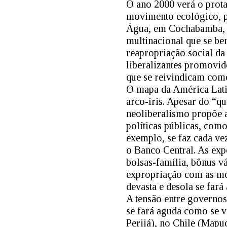
O ano 2000 verá o prot
movimento ecológico, pa
Água, em Cochabamba, q
multinacional que se ben
reapropriação social da
liberalizantes promovid
que se reivindicam como
O mapa da América Lati
arco-íris. Apesar do “q
neoliberalismo propõe a
políticas públicas, com
exemplo, se faz cada vez
o Banco Central. As ex
bolsas-família, bônus 
expropriação com as mon
devasta e desola se far
A tensão entre governos
se fará aguda como se v
Perijá), no Chile (Mapu