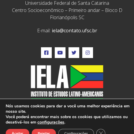
Universidade Federal de Santa Catarina
Centro Socioeconômico – Primeiro andar – Bloco D
Florianópolis SC
E-mail:
iela@contato.ufsc.br
Nós usamos cookies para dar a você uma melhor experiência em
nosso site.
Você poderá encontrar mais sobre os cookies que utilizamos ou
desativá-los em
configurações
.
IELA © 2022 – Todos os direitos reservados –
Close GDPR Cook
Desenvolvido por: Vox Digital
Aceitar
Rejeitar
Configurações