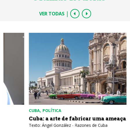
|
VER TODAS
COLÔMBIA
POLÍTICA
Colômbia: contra a fraude, desobediência
civil