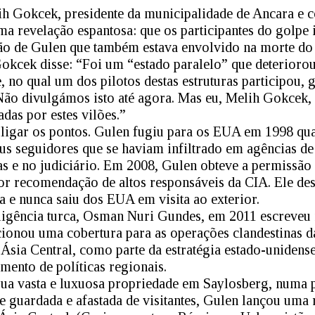
ih Gokcek, presidente da municipalidade de Ancara e
a revelação espantosa: que os participantes do golpe 
ão de Gulen que também estava envolvido na morte do p
kcek disse: “Foi um “estado paralelo” que deteriorou
, no qual um dos pilotos destas estruturas participou, 
 Não divulgámos isto até agora. Mas eu, Melih Gokcek,
das por estes vilões.”
 ligar os pontos. Gulen fugiu para os EUA em 1998 qua
us seguidores que se haviam infiltrado em agências de
as e no judiciário. Em 2008, Gulen obteve a permissão 
or recomendação de altos responsáveis da CIA. Ele de
ia e nunca saiu dos EUA em visita ao exterior.
eligência turca, Osman Nuri Gundes, em 2011 escreveu
ionou uma cobertura para as operações clandestinas d
 Ásia Central, como parte da estratégia estado-unidense 
mento de políticas regionais.
 sua vasta e luxuosa propriedade em Saylosberg, numa p
e guardada e afastada de visitantes, Gulen lançou uma 