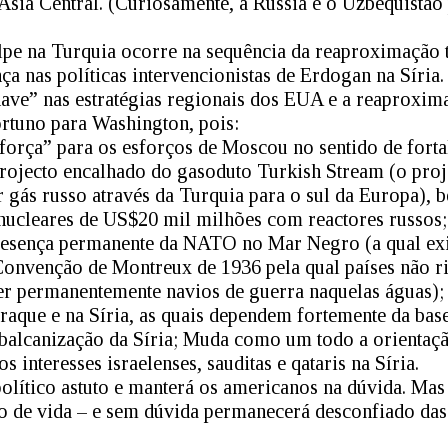
Ásia Central. (Curiosamente, a Rússia e o Uzbequistão
olpe na Turquia ocorre na sequência da reaproximação t
a nas políticas intervencionistas de Erdogan na Síria.
ave” nas estratégias regionais dos EUA e a reaproxim
tuno para Washington, pois:
força” para os esforços de Moscou no sentido de fortal
projecto encalhado do gasoduto Turkish Stream (o pro
r gás russo através da Turquia para o sul da Europa),
 nucleares de US$20 mil milhões com reactores russos;
resença permanente da NATO no Mar Negro (a qual ex
Convenção de Montreux de 1936 pela qual países não r
 permanentemente navios de guerra naquelas águas);
aque e na Síria, as quais dependem fortemente da base
 balcanização da Síria; Muda como um todo a orientação
s interesses israelenses, sauditas e qataris na Síria.
ítico astuto e manterá os americanos na dúvida. Mas 
 de vida – e sem dúvida permanecerá desconfiado das 