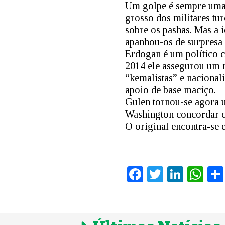
Um golpe é sempre uma 
grosso dos militares tu
sobre os pashas. Mas a 
apanhou-os de surpresa 
Erdogan é um político c
2014 ele assegurou um 
“kemalistas” e nacional
apoio de base maciço.
Gulen tornou-se agora 
Washington concordar co
O original encontra-s
Facebook
Twitter
Linke
Wh