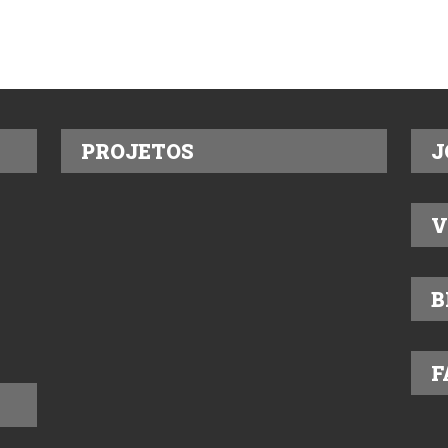
PROJETOS
J
V
B
F