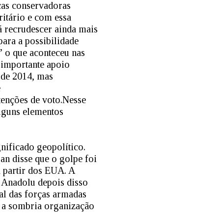
ças conservadoras
ritário e com essa
á recrudescer ainda mais
para a possibilidade
” o que aconteceu nas
 importante apoio
 de 2014, mas
e
enções de voto.Nesse
lguns elementos
gnificado geopolítico.
an disse que o golpe foi
a partir dos EUA. A
al Anadolu depois disso
al das forças armadas
 a sombria organização