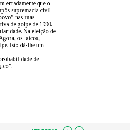
am erradamente que o
impôs supremacia civil
 povo” nas ruas
ativa de golpe de 1990.
laridade. Na eleição de
gora, os laicos,
lpe. Isto dá-lhe um
probabilidade de
gico”.