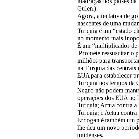
madraças nos países da 
Gulen.)
Agora, a tentativa de g
nascentes de uma mudanç
Turquia é um “estado ch
no momento mais inopor
É um “multiplicador de 
Promete ressuscitar o 
milhões para transporta
na Turquia das centrais
EUA para estabelecer p
Turquia nos termos da 
Negro não podem manter
operações dos EUA no Ir
Turquia; Actua contra a
Turquia; e Actua contra o
Erdogan é também um pol
lhe deu um novo período
unidenses.