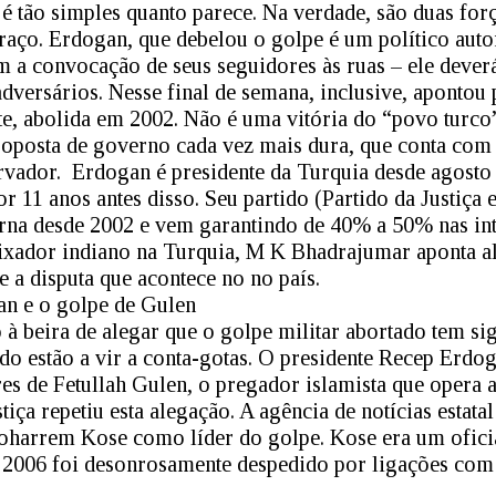
é tão simples quanto parece. Na verdade, são duas for
aço. Erdogan, que debelou o golpe é um político auto
m a convocação de seus seguidores às ruas – ele dever
adversários. Nesse final de semana, inclusive, apontou 
te, abolida em 2002. Não é uma vitória do “povo turco
roposta de governo cada vez mais dura, que conta com
rvador. Erdogan é presidente da Turquia desde agosto
r 11 anos antes disso. Seu partido (Partido da Justiça 
na desde 2002 e vem garantindo de 40% a 50% nas int
aixador indiano na Turquia, M K Bhadrajumar aponta a
e a disputa que acontece no no país.
an e o golpe de Gulen
 à beira de alegar que o golpe militar abortado tem si
do estão a vir a conta-gotas. O presidente Recep Erdog
es de Fetullah Gulen, o pregador islamista que opera 
stiça repetiu esta alegação. A agência de notícias estat
Moharrem Kose como líder do golpe. Kose era um ofici
 2006 foi desonrosamente despedido por ligações com