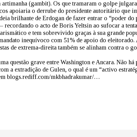
artimanha (gambit). Os que tramaram o golpe julgar
rcos apoiaria o derrube do presidente autoritário que 
ideia brilhante de Erdogan de fazer entrar o “poder do
– recordando o acto de Boris Yeltsin ao sufocar a tent
arismático e tem sobrevivido graças à sua grande popu
mandato inequívoco com 51% de apoio do eleitorado. A
istas de extrema-direita também se alinham contra o go
uma questão grave entre Washington e Ancara. Não há 
m a extradição de Gulen, o qual é um “activo estraté
e em blogs.rediff.com/mkbhadrakumar/…
dIn
atsApp
Share