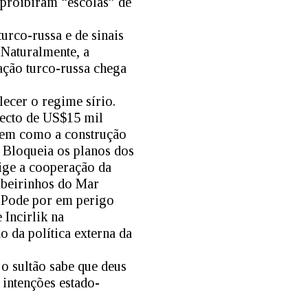
 proibiram “escolas” de
urco-russa e de sinais
 Naturalmente, a
ação turco-russa chega
ecer o regime sírio.
jecto de US$15 mil
 bem como a construção
 Bloqueia os planos dos
ige a cooperação da
ibeirinhos do Mar
 Pode por em perigo
 Incirlik na
 da política externa da
o sultão sabe que deus
intenções estado-