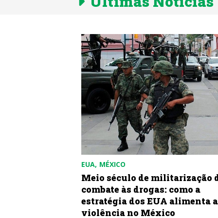
Últimas Notícias
EUA
MÉXICO
ELA: Homenagem
Meio século de militarização 
el Castro e a
combate às drogas: como a
volução Cubana
estratégia dos EUA alimenta a
violência no México