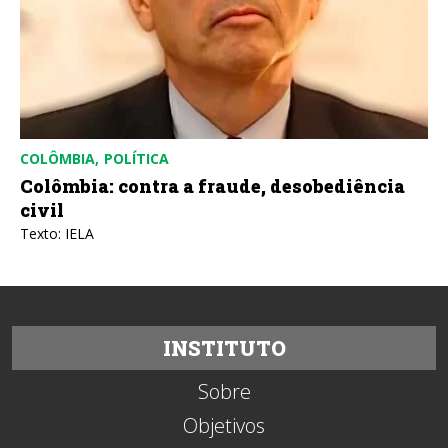
LÔMBIA
POLÍTICA
BRASI
lômbia: contra a fraude, desobediência
A in
vil
Texto:
to: IELA
INSTITUTO
Sobre
Objetivos