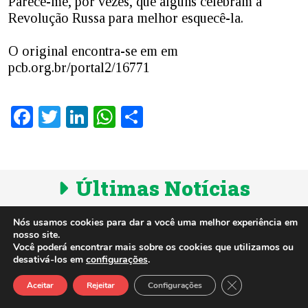
Parece-me, por vezes, que alguns celebram a
Revolução Russa para melhor esquecê-la.
O original encontra-se em em
pcb.org.br/portal2/16771
Facebook
Twitter
LinkedIn
WhatsApp
Share
Últimas Notícias
Nós usamos cookies para dar a você uma melhor experiência em
|
VER TODAS
nosso site.
Você poderá encontrar mais sobre os cookies que utilizamos ou
desativá-los em
configurações
.
Close GDPR Cook
Aceitar
Rejeitar
Configurações