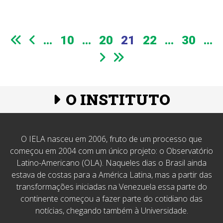
...
10
...
20
21
22
...
30
...
O INSTITUTO
O IELA nasceu em 2006, fruto de um processo que
começou em 2004 com um único projeto: o Observatório
Latino-Americano (OLA). Naqueles dias o Brasil ainda
estava de costas para a América Latina, mas a partir das
transformações iniciadas na Venezuela essa parte do
continente começou a fazer parte do cotidiano das
notícias, chegando também à Universidade.