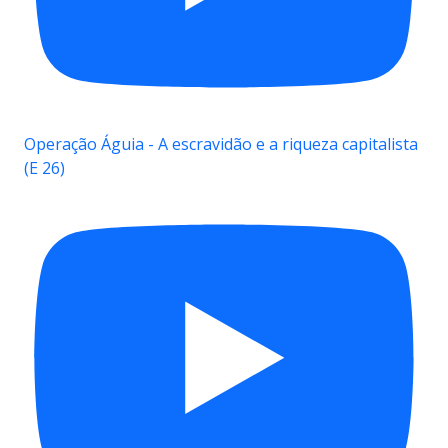
Operação Águia - A escravidão e a riqueza capitalista
(E 26)