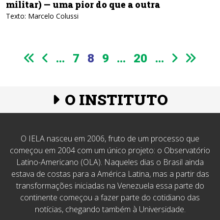
militar) — uma pior do que a outra
Texto: Marcelo Colussi
...
7
8
9
...
20
...
O INSTITUTO
O IELA nasceu em 2006, fruto de um processo que
começou em 2004 com um único projeto: o Observatório
Latino-Americano (OLA). Naqueles dias o Brasil ainda
estava de costas para a América Latina, mas a partir das
transformações iniciadas na Venezuela essa parte do
continente começou a fazer parte do cotidiano das
notícias, chegando também à Universidade.