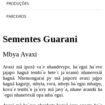
PRODUÇÕES
PARCEIROS
Sementes Guarani
Mbya Avaxi
Avaxi mã iporã va´e nhandevype, ha´egui ha´eve
jajapo haguã tembi´u hete´i ja´uramõ nhanerexãi
haguã. Nhemongarai py mã jaiporú avaxi jajpo
haguã kaguijy, mbyta, rorá, mbeju ha´egui mbaipy,
kova´e tembi´u ja´uvy mã javy´a, nhane´arandú ha
´egui nhanerexãi opa mba´egui.