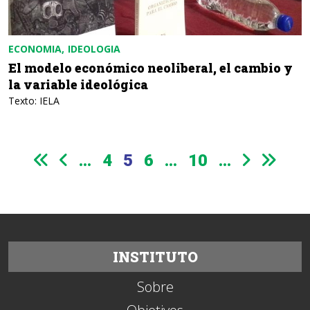
ECONOMIA
IDEOLOGIA
El modelo económico neoliberal, el cambio y
la variable ideológica
Texto: IELA
...
4
5
6
...
10
...
INSTITUTO
Sobre