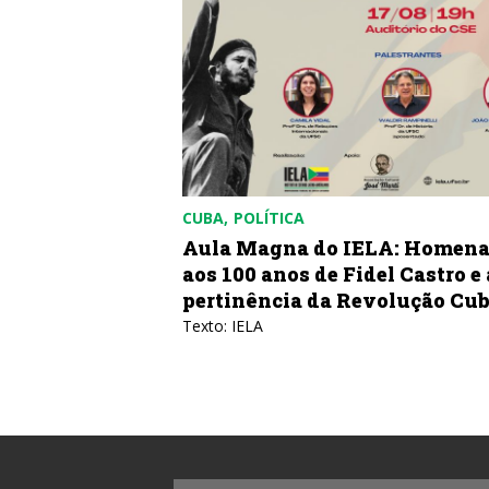
CUBA
POLÍTICA
bricar uma
Aula Magna do IELA: Homen
aos 100 anos de Fidel Castro e 
pertinência da Revolução Cu
azones de Cuba
Texto: IELA