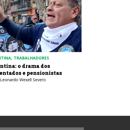
NTINA
TRABALHADORES
COLÔMBIA
POLÍTICA
ntina: o drama dos
Colômbia: contr
entados e pensionistas
desobediência c
 Leonardo Wexell Severo
Texto: IELA