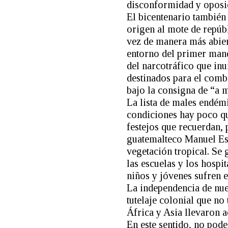
disconformidad y oposi
El bicentenario también 
origen al mote de repúb
vez de manera más abier
entorno del primer mand
del narcotráfico que inu
destinados para el comb
bajo la consigna de “a
La lista de males endémi
condiciones hay poco qu
festejos que recuerdan, 
guatemalteco Manuel Est
vegetación tropical. Se 
las escuelas y los hospi
niños y jóvenes sufren e
La independencia de nue
tutelaje colonial que n
África y Asia llevaron 
En este sentido, no pod