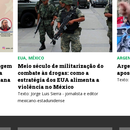
EUA
MÉXICO
ARGE
agem
Meio século de militarização do
Arge
a
combate às drogas: como a
apos
bana
estratégia dos EUA alimenta a
Texto:
violência no México
Texto: Jorge Luis Sierra - jornalista e editor
mexicano-estadunidense