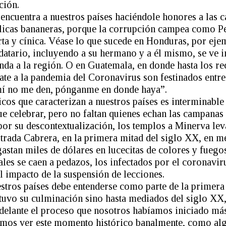
ción.
encuentra a nuestros países haciéndole honores a las c
licas bananeras, porque la corrupción campea como Pe
ta y cínica. Véase lo que sucede en Honduras, por eje
atario, incluyendo a su hermano y a él mismo, se ve 
nda a la región. O en Guatemala, en donde hasta los re
ate a la pandemia del Coronavirus son festinados entre
 mí no me den, pónganme en donde haya”.
cos que caracterizan a nuestros países es interminable 
e celebrar, pero no faltan quienes echan las campanas 
por su descontextualización, los templos a Minerva lev
rada Cabrera, en la primera mitad del siglo XX, en me
gastan miles de dólares en lucecitas de colores y fuegos
tales se caen a pedazos, los infectados por el coronavi
l impacto de la suspensión de lecciones.
stros países debe entenderse como parte de la primera 
o tuvo su culminación sino hasta mediados del siglo XX
adelante el proceso que nosotros habíamos iniciado más
emos ver este momento histórico banalmente, como algo