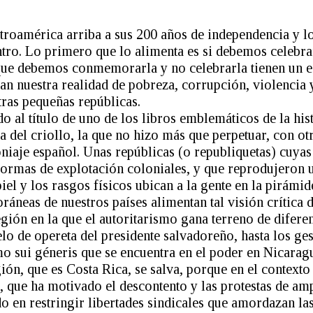
troamérica arriba a sus 200 años de independencia y l
ntro. Lo primero que lo alimenta es si debemos celeb
que debemos conmemorarla y no celebrarla tienen un e
an nuestra realidad de pobreza, corrupción, violencia y
tras pequeñas repúblicas.
do al título de uno de los libros emblemáticos de la his
ia del criollo, la que no hizo más que perpetuar, con ot
niaje español. Unas repúblicas (o republiquetas) cuya
ormas de explotación coloniales, y que reprodujeron 
piel y los rasgos físicos ubican a la gente en la pirámid
áneas de nuestros países alimentan tal visión crítica d
gión en la que el autoritarismo gana terreno de difere
lo de opereta del presidente salvadoreño, hasta los ges
mo sui géneris que se encuentra en el poder en Nicaragua
ón, que es Costa Rica, se salva, porque en el contexto d
 que ha motivado el descontento y las protestas de amp
o en restringir libertades sindicales que amordazan la