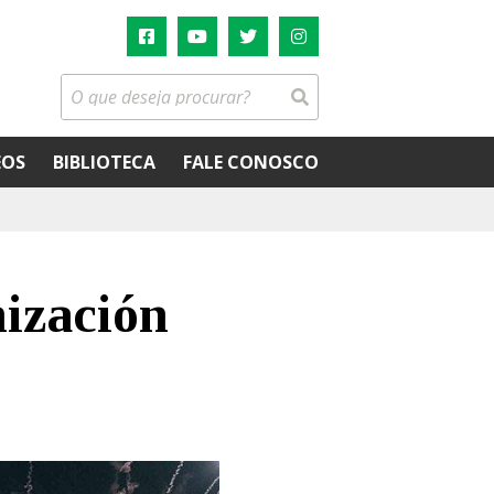
EOS
BIBLIOTECA
FALE CONOSCO
nización