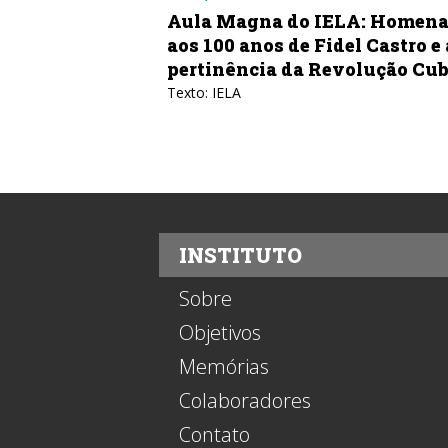
Aula Magna do IELA: Homenagem
Meio sécu
aos 100 anos de Fidel Castro e a
combate à
pertinência da Revolução Cubana
estratégi
violência
Texto: IELA
Texto: Jorge Lu
mexicano-est
INSTITUTO
Sobre
Objetivos
Memórias
Colaboradores
Contato