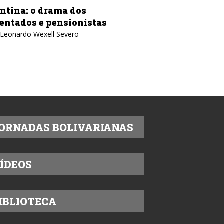
os
Colômbia: contra a fraude,
nistas
desobediência civil
o
Texto: IELA
ORNADAS BOLIVARIANAS
ÍDEOS
IBLIOTECA