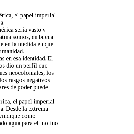
rica, el papel imperial
a.
érica sería vasto y
Latina somos, en buena
be en la medida en que
humanidad.
s en esa identidad. El
os dio un perfil que
nes neocoloniales, los
 los rasgos negativos
gares de poder puede
ica, el papel imperial
ra. Desde la extrema
ivindique como
ando agua para el molino