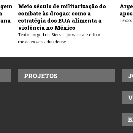
lo de militarização do
Argentina: o drama d
s drogas: como a
aposentados e pensio
a dos EUA alimenta a
Texto: Leonardo Wexell Sever
 no México
is Sierra - jornalista e editor
adunidense
PROJETOS
J
V
B