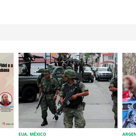
dIn
atsApp
Share
ARGENTINA
TRABALHADOR