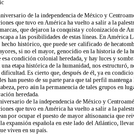
ic
aniversario de la independencia de México y Centroamé
iones que tuvo en América ha vuelto a salir a la palestr
 marcas, que dejaron la conquista y colonización de Am
escapa a las posibilidades de estas líneas. En América 
 hecho histórico, que puede ser calificado de hecatom
yores, si no el mayor, genocidio en la historia de la 
esa condición colonial heredada, y hay luces y sombra
una etapa histórica de la humanidad, nos estructuró, n
ificultad. Es cierto que, después de él, ya en condicio
es han puesto de su parte para que tal perfil mantenga
cabeza, pero aún la permanencia de tales grupos en lu
uración heredada.
aniversario de la independencia de México y Centroamér
iones que tuvo en América ha vuelto a salir a la palest
ean por ocupar el puesto de mayor altisonancia que re
a la expansión española en este lado del Atlántico, llev
que viven en su país.