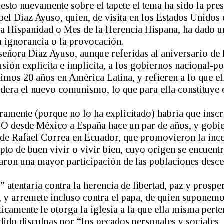
esto nuevamente sobre el tapete el tema ha sido la pre
bel Díaz Ayuso, quien, de visita en los Estados Unidos 
la Hispanidad o Mes de la Herencia Hispana, ha dado u
la ignorancia o la provocación.
señora Díaz Ayuso, aunque referidas al aniversario de 
sión explícita e implícita, a los gobiernos nacional-p
timos 20 años en América Latina, y refieren a lo que el
dera el nuevo comunismo, lo que para ella constituye
amente (porque no lo ha explicitado) habría que inscri
O desde México a España hace un par de años, y gobi
 de Rafael Correa en Ecuador, que promovieron la inc
pto de buen vivir o vivir bien, cuyo origen se encuentr
laron una mayor participación de las poblaciones desce
atentaría contra la herencia de libertad, paz y prospe
, y arremete incluso contra el papa, de quien suponem
icamente le otorga la iglesia a la que ella misma pert
ido disculpas por “los pecados personales y sociales, 