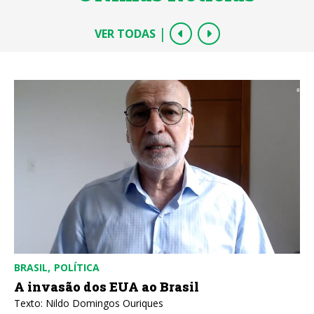
|
VER TODAS
CUBA
POLÍTICA
Aula Magna do IELA: Homenagem aos 100
anos de Fidel Castro e a pertinência da