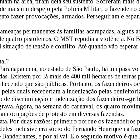
ntam na área, tiram dela seu sustento. Sofreram mais d
de mais um despejo pela Polícia Militar, o fazendeiro 
to fazer provocações, armados. Perseguiram e espan
e ameaças permanentes às famílias acampadas, alguns 
de quatro pistoleiros. O MST repudia a violência. No B
situação de tensão e conflito. Até quando vão esperar
tal?
Paranapanema, no estado de São Paulo, há um passivo 
as. Existem por lá mais de 400 mil hectares de terras 
nhecendo que são públicas. Portanto, os fazendeiros oc
, pelas quais receberiam a indenização pelas benfeitor
 de discriminação e indenização dos fazendeiros-gril
grava. Agora, na semana do carnaval, os quatro movim
ram ocupações de protesto em diversas fazendas.
ata. Por duas razões: primeiro porque os fazendeiros
 deles inclusive era sócio do Fernando Henrique na faz
 Bandeirantes, e por aí vai. E o segundo motivo é que 