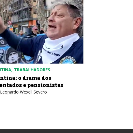
NTINA
TRABALHADORES
COLÔMBIA
POLÍTICA
ntina: o drama dos
Colômbia: contr
entados e pensionistas
desobediência c
 Leonardo Wexell Severo
Texto: IELA