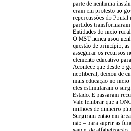
parte de nenhuma instân
eram em protesto ao gov
repercussões do Pontal 
partidos transformaram a
Entidades do meio rural
O MST nunca usou nenhu
questão de princípio, a
assegurar os recursos ne
elemento educativo para 
Acontece que desde o go
neoliberal, deixou de cu
mais educação no meio r
eles estimularam o surg
Estado. E passaram recu
Vale lembrar que a ONG
milhões de dinheiro públ
Surgiram então em áreas
não – para suprir as fun
saúde, de alfabetização