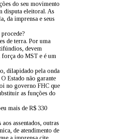
pações do seu movimento
disputa eleitoral. As
a, da imprensa e seus
o procede?
s de terra. Por uma
atifúndios, devem
 a força do MST e é um
o, dilapidado pela onda
. O Estado não garante
, foi no governo FHC que
bstituir as funções do
beu mais de R$ 330
 aos assentados, outras
cnica, de atendimento de
que a imprensa cite