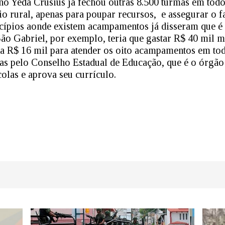
no Yeda Crusius já fechou outras 8.500 turmas em tod
io rural, apenas para poupar recursos, e assegurar o f
cípios aonde existem acampamentos já disseram que é 
 São Gabriel, por exemplo, teria que gastar R$ 40 mil 
ta R$ 16 mil para atender os oito acampamentos em tod
as pelo Conselho Estadual de Educação, que é o órgão q
olas e aprova seu currículo.
dIn
atsApp
Share