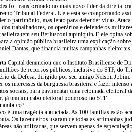
s foi transformado no mais novo líder da direita bras
remo Tribunal Federal. E ele está se comportando ass
der o patrimônio, mas lento para defender vidas. Ataca
 dos trabalhadores, os operários e defende os militares
rasileira tem seu Berlusconi tupiniquin. E ele opina so
 para a opinião pública brasileira uma explicação sobr
iel Dantas, que financia muitas campanhas eleitorais e
rta Capital denunciou que o Instituto Brasiliense de Di
milhões de recursos públicos, inclusive do STF, do Tr
tério da Defesa, dirigido por seu amigo Nelson Jobim. 
os interesses da burguesia brasileira e fazer intenso 
os sociais, para pavimentar uma retomada eleitoral da
r, já tem um cabo eleitoral poderoso no STF.
rnambuco?
o é uma tragédia anunciada. As 100 famílias estão ac
puta. Os fazendeiros usaram de todas as artimanhas jud
áreas não utilizadas, que servem apenas de especulação