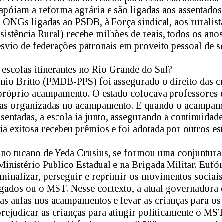
 apóiam a reforma agrária e são ligadas aos assentado
a ONGs ligadas ao PSDB, à Força sindical, aos rurali
sistência Rural) recebe milhões de reais, todos os ano
vio de federações patronais em proveito pessoal de se
escolas itinerantes no Rio Grande do Sul?
io Britto (PMDB-PPS) foi assegurado o direito das cr
róprio acampamento. O estado colocava professores d
las organizadas no acampamento. E quando o acampam
sentadas, a escola ia junto, assegurando a continuidad
cia exitosa recebeu prêmios e foi adotada por outros e
no tucano de Yeda Crusius, se formou uma conjuntura 
Ministério Publico Estadual e na Brigada Militar. Eufó
iminalizar, perseguir e reprimir os movimentos sociais
ados ou o MST. Nesse contexto, a atual governadora e
as aulas nos acampamentos e levar as crianças para os
rejudicar as crianças para atingir politicamente o MST