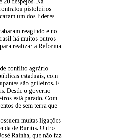
e 20 despejos. Na
contratou pistoleiros
caram um dos líderes
acabaram reagindo e no
rasil há muitos outros
 para realizar a Reforma
de conflito agrário
públicas estaduais, com
upantes são grileiros. E
ias. Desde o governo
eiros está parado. Com
entos de sem terra que
 possuem muitas ligações
enda de Buritis. Outro
José Rainha, que não faz