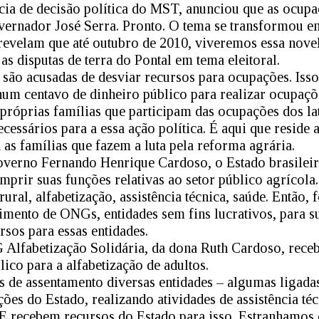
cia de decisão política do MST, anunciou que as ocu
ernador José Serra. Pronto. O tema se transformou em 
revelam que até outubro de 2010, viveremos essa novel
s disputas de terra do Pontal em tema eleitoral.
 são acusadas de desviar recursos para ocupações. Iss
m centavo de dinheiro público para realizar ocupaçõe
s próprias famílias que participam das ocupações dos l
cessários para a essa ação política. É aqui que reside
as famílias que fazem a luta pela reforma agrária.
verno Fernando Henrique Cardoso, o Estado brasileir
mprir suas funções relativas ao setor público agrícola
ural, alfabetização, assistência técnica, saúde. Então
imento de ONGs, entidades sem fins lucrativos, para su
rsos para essas entidades.
 Alfabetização Solidária, da dona Ruth Cardoso, rece
ico para a alfabetização de adultos.
 de assentamento diversas entidades – algumas ligadas
ções do Estado, realizando atividades de assistência té
. E recebem recursos do Estado para isso. Estranhamos 