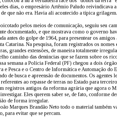
, colocou à nu a verdadeira face dos “donos da terra” 
eles dias, o empresário Artêmio Paludo reivindicava a
de que não era. Havia ali acontecido a típica grilage
 boicotado pelos meios de comunicação, seguiu seu ca
mente documentado, e que mostrava como o governo hav
da antes do golpe de 1964, para presentear os amigos a
ta Catarina. Na pesquisa, foram registrados os nomes
ras, grandes extensões, de maneira totalmente irregula
elho caminho das denúncias que se fazem sobre os rico
essa semana a Polícia Federal (PF) chegou a dois órgão
ra e Pesca e o Centro de Informática e Automação do E
do de busca e apreensão de documentos. Os agentes le
 referentes ao repasse de terras no Estado para tercei
m registros antigos da reforma agrária que agora o Mi
investigar. Eles querem saber se, de fato, conforme d
ião de forma irregular.
oão Marques Brandão Neto todo o material também va
o, para evitar que se percam.