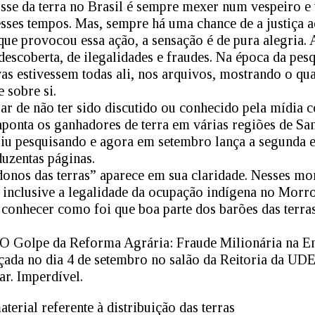
posse da terra no Brasil é sempre mexer num vespeiro 
esses tempos. Mas, sempre há uma chance de a justiça a
que provocou essa ação, a sensação é de pura alegria. A
 descoberta, de ilegalidades e fraudes. Na época da pe
as estivessem todas ali, nos arquivos, mostrando o qu
e sobre si.
sar de não ter sido discutido ou conhecido pela mídia 
aponta os ganhadores de terra em várias regiões de San
uiu pesquisando e agora em setembro lança a segunda e
duzentas páginas.
donos das terras” aparece em sua claridade. Nesses m
inclusive a legalidade da ocupação indígena no Morr
conhecer como foi que boa parte dos barões das terra
“O Golpe da Reforma Agrária: Fraude Milionária na E
nçada no dia 4 de setembro no salão da Reitoria da UD
ar. Imperdível.
erial referente à distribuição das terras