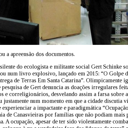
u a apreensão dos documentos.
ilente do ecologista e militante social Gert Schinke so
ltou num livro explosivo, lançado em 2015: “O Golpe 
ntrega de Terras Em Santa Catarina”. Olimpicamente i
 pesquisa de Gert denuncia as doações irregulares feit
os e correligionários, desvelando assim a farsa sobre a
eu justamente num momento em que a cidade discutia v
de experienciar a impactante e paradigmática “Ocupaç
raia de Canasvieiras por famílias que não podiam mais
ha. A ocupação, apesar de ter sido violentamente comba