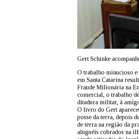
Gert Schinke acompanho
O trabalho minucioso e s
em Santa Catarina resu
Fraude Milionária na E
comercial, o trabalho de
ditadura militar, à amig
O livro do Gert aparec
posse da terra, depois 
de terra na região da p
aluguéis cobrados na il