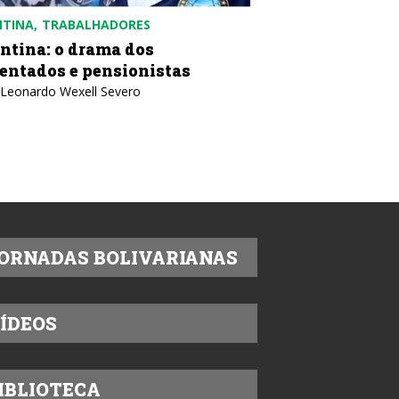
NTINA
TRABALHADORES
COLÔMBIA
POLÍTICA
ntina: o drama dos
Colômbia: contr
entados e pensionistas
desobediência c
 Leonardo Wexell Severo
Texto: IELA
ORNADAS BOLIVARIANAS
ÍDEOS
IBLIOTECA