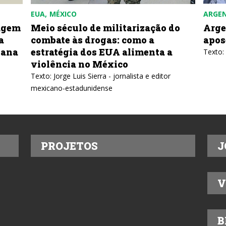
EUA
MÉXICO
ARGE
agem
Meio século de militarização do
Arge
a
combate às drogas: como a
apos
bana
estratégia dos EUA alimenta a
Texto:
violência no México
Texto: Jorge Luis Sierra - jornalista e editor
mexicano-estadunidense
PROJETOS
J
V
B