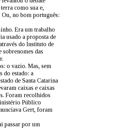
e levantou o debate
 terra como sua e,
m. Ou, no bom português:
minho. Era um trabalho
ia usado a proposta de
través do Instituto de
 e sobrenomes das
r.
s: o vazio. Mas, sem
s do estado: a
stado de Santa Catarina
varam caixas e caixas
ros. Foram recolhidos
nistério Público
enunciava Gert, foram
i passar por um