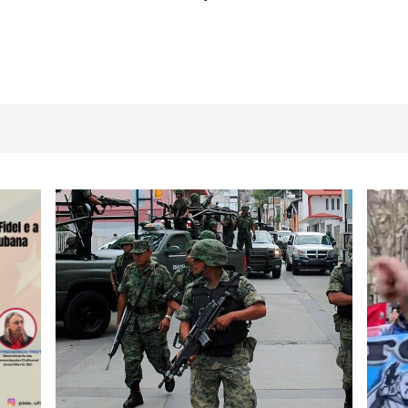
dIn
atsApp
Share