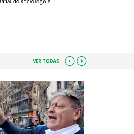
manal do sociólogo e
|
VER TODAS