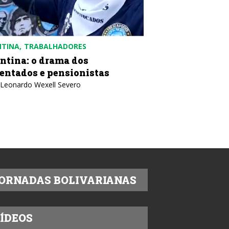
NTINA
TRABALHADORES
COLÔMBIA
POLÍTICA
ntina: o drama dos
Colômbia: contr
entados e pensionistas
desobediência c
 Leonardo Wexell Severo
Texto: IELA
ORNADAS BOLIVARIANAS
ÍDEOS