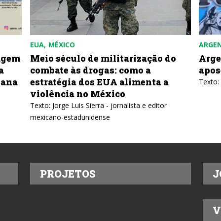
EUA
MÉXICO
ARGE
agem
Meio século de militarização do
Arge
a
combate às drogas: como a
apos
bana
estratégia dos EUA alimenta a
Texto:
violência no México
Texto: Jorge Luis Sierra - jornalista e editor
mexicano-estadunidense
PROJETOS
J
V