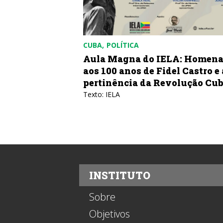
CUBA
POLÍTICA
bricar uma
Aula Magna do IELA: Homen
aos 100 anos de Fidel Castro e 
pertinência da Revolução Cu
azones de Cuba
Texto: IELA
INSTITUTO
Sobre
Objetivos