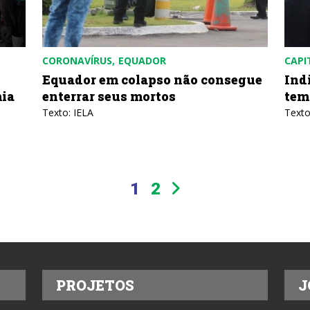
CORONAVÍRUS
EQUADOR
CAPI
Equador em colapso não consegue
Ind
mia
enterrar seus mortos
tem
Texto: IELA
Texto
1
2
PROJETOS
J