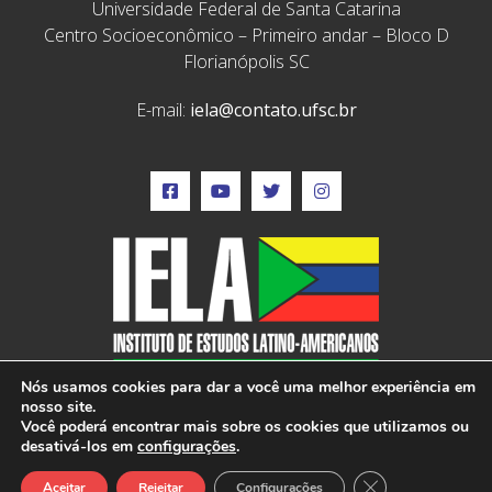
Universidade Federal de Santa Catarina
Centro Socioeconômico – Primeiro andar – Bloco D
Florianópolis SC
E-mail:
iela@contato.ufsc.br
Nós usamos cookies para dar a você uma melhor experiência em
nosso site.
Você poderá encontrar mais sobre os cookies que utilizamos ou
desativá-los em
configurações
.
IELA © 2022 – Todos os direitos reservados –
Close GDPR Cook
Desenvolvido por: Vox Digital
Aceitar
Rejeitar
Configurações